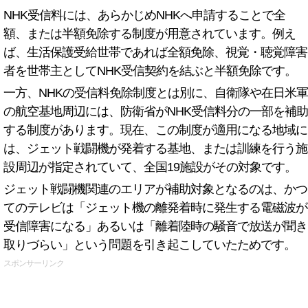
NHK受信料には、あらかじめNHKへ申請することで全
額、または半額免除する制度が用意されています。例え
ば、生活保護受給世帯であれば全額免除、視覚・聴覚障害
者を世帯主としてNHK受信契約を結ぶと半額免除です。
一方、NHKの受信料免除制度とは別に、自衛隊や在日米軍
の航空基地周辺には、防衛省がNHK受信料分の一部を補助
する制度があります。現在、この制度が適用になる地域に
は、ジェット戦闘機が発着する基地、または訓練を行う施
設周辺が指定されていて、全国19施設がその対象です。
ジェット戦闘機関連のエリアが補助対象となるのは、かつ
てのテレビは「ジェット機の離発着時に発生する電磁波が
受信障害になる」あるいは「離着陸時の騒音で放送が聞き
取りづらい」という問題を引き起こしていたためです。
スポンサーリンク