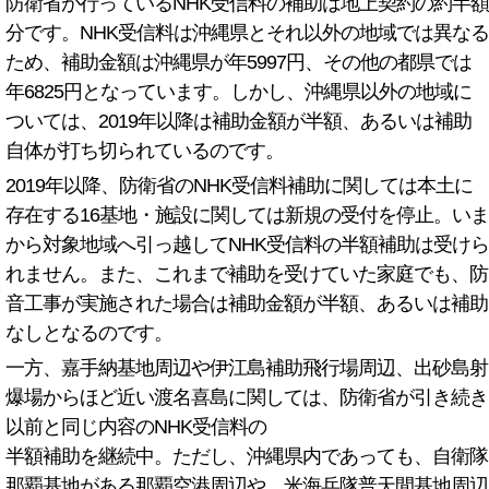
防衛省が行っているNHK受信料の補助は地上契約の約半額
分です。NHK受信料は沖縄県とそれ以外の地域では異なる
ため、補助金額は沖縄県が年5997円、その他の都県では
年6825円となっています。しかし、沖縄県以外の地域に
ついては、2019年以降は補助金額が半額、あるいは補助
自体が打ち切られているのです。
2019年以降、防衛省のNHK受信料補助に関しては本土に
存在する16基地・施設に関しては新規の受付を停止。いま
から対象地域へ引っ越してNHK受信料の半額補助は受けら
れません。また、これまで補助を受けていた家庭でも、防
音工事が実施された場合は補助金額が半額、あるいは補助
なしとなるのです。
一方、嘉手納基地周辺や伊江島補助飛行場周辺、出砂島射
爆場からほど近い渡名喜島に関しては、防衛省が引き続き
以前と同じ内容のNHK受信料の
半額補助を継続中。ただし、沖縄県内であっても、自衛隊
那覇基地がある那覇空港周辺や、米海兵隊普天間基地周辺