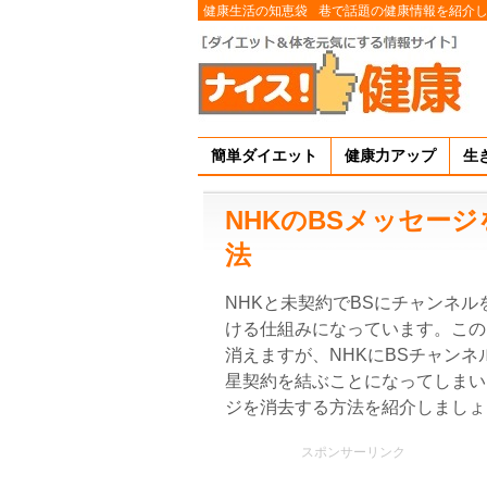
健康生活の知恵袋
巷で話題の健康情報を紹介
簡単ダイエット
健康力アップ
生
NHKのBSメッセー
法
NHKと未契約でBSにチャンネ
ける仕組みになっています。このN
消えますが、NHKにBSチャン
星契約を結ぶことになってしまい
ジを消去する方法を紹介しましょ
スポンサーリンク