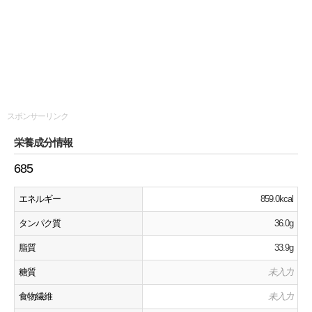
スポンサーリンク
栄養成分情報
685
エネルギー
859.0kcal
タンパク質
36.0g
脂質
33.9g
糖質
未入力
食物繊維
未入力