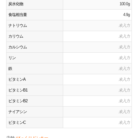
炭水化物
100.0g
食塩相当量
4.9g
ナトリウム
未入力
カリウム
未入力
カルシウム
未入力
リン
未入力
鉄
未入力
ビタミンA
未入力
ビタミンB1
未入力
ビタミンB2
未入力
ナイアシン
未入力
ビタミンC
未入力