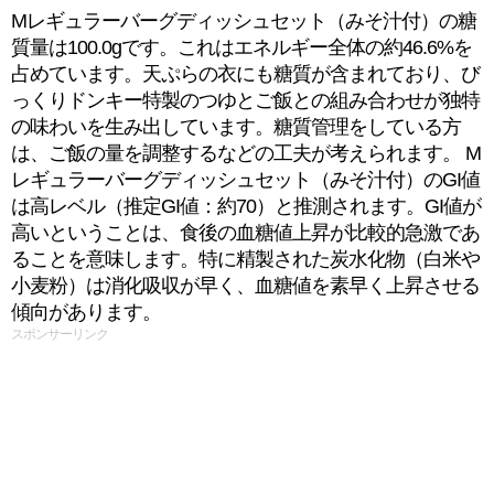
Mレギュラーバーグディッシュセット（みそ汁付）の糖
質量は100.0gです。これはエネルギー全体の約46.6%を
占めています。天ぷらの衣にも糖質が含まれており、び
っくりドンキー特製のつゆとご飯との組み合わせが独特
の味わいを生み出しています。糖質管理をしている方
は、ご飯の量を調整するなどの工夫が考えられます。 M
レギュラーバーグディッシュセット（みそ汁付）のGI値
は高レベル（推定GI値：約70）と推測されます。GI値が
高いということは、食後の血糖値上昇が比較的急激であ
ることを意味します。特に精製された炭水化物（白米や
小麦粉）は消化吸収が早く、血糖値を素早く上昇させる
傾向があります。
スポンサーリンク