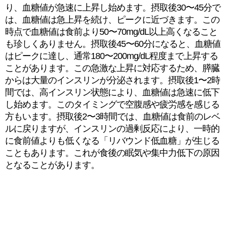
り、血糖値が急速に上昇し始めます。摂取後30〜45分で
は、血糖値は急上昇を続け、ピークに近づきます。この
時点で血糖値は食前より50〜70mg/dL以上高くなること
も珍しくありません。摂取後45〜60分になると、血糖値
はピークに達し、通常180〜200mg/dL程度まで上昇する
ことがあります。この急激な上昇に対応するため、膵臓
からは大量のインスリンが分泌されます。摂取後1〜2時
間では、高インスリン状態により、血糖値は急速に低下
し始めます。このタイミングで空腹感や疲労感を感じる
方もいます。摂取後2〜3時間では、血糖値は食前のレベ
ルに戻りますが、インスリンの過剰反応により、一時的
に食前値よりも低くなる「リバウンド低血糖」が生じる
こともあります。これが食後の眠気や集中力低下の原因
となることがあります。