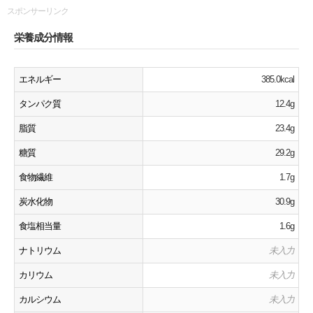
スポンサーリンク
栄養成分情報
エネルギー
385.0kcal
タンパク質
12.4g
脂質
23.4g
糖質
29.2g
食物繊維
1.7g
炭水化物
30.9g
食塩相当量
1.6g
ナトリウム
未入力
カリウム
未入力
カルシウム
未入力