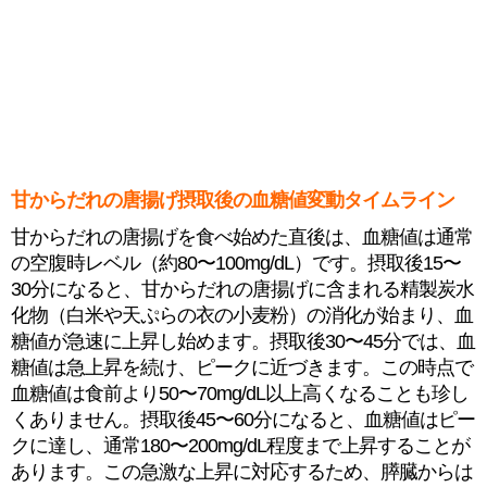
甘からだれの唐揚げ摂取後の血糖値変動タイムライン
甘からだれの唐揚げを食べ始めた直後は、血糖値は通常
の空腹時レベル（約80〜100mg/dL）です。摂取後15〜
30分になると、甘からだれの唐揚げに含まれる精製炭水
化物（白米や天ぷらの衣の小麦粉）の消化が始まり、血
糖値が急速に上昇し始めます。摂取後30〜45分では、血
糖値は急上昇を続け、ピークに近づきます。この時点で
血糖値は食前より50〜70mg/dL以上高くなることも珍し
くありません。摂取後45〜60分になると、血糖値はピー
クに達し、通常180〜200mg/dL程度まで上昇することが
あります。この急激な上昇に対応するため、膵臓からは