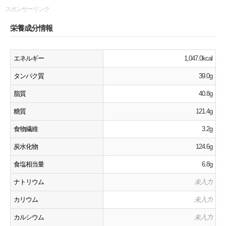
スポンサーリンク
栄養成分情報
エネルギー
1,047.0kcal
タンパク質
39.0g
脂質
40.8g
糖質
121.4g
食物繊維
3.2g
炭水化物
124.6g
食塩相当量
6.8g
ナトリウム
未入力
カリウム
未入力
カルシウム
未入力