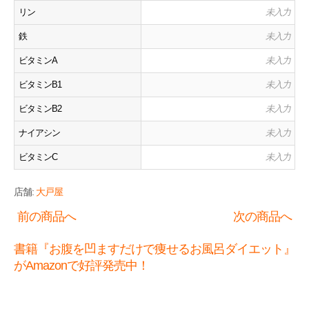
リン
未入力
鉄
未入力
ビタミンA
未入力
ビタミンB1
未入力
ビタミンB2
未入力
ナイアシン
未入力
ビタミンC
未入力
店舗:
大戸屋
前の商品へ
次の商品へ
書籍『お腹を凹ますだけで痩せるお風呂ダイエット』
がAmazonで好評発売中！