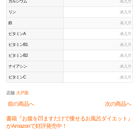
カルシウム
未入力
リン
未入力
鉄
未入力
ビタミンA
未入力
ビタミンB1
未入力
ビタミンB2
未入力
ナイアシン
未入力
ビタミンC
未入力
店舗:
大戸屋
前の商品へ
次の商品へ
書籍『お腹を凹ますだけで痩せるお風呂ダイエット』
がAmazonで好評発売中！