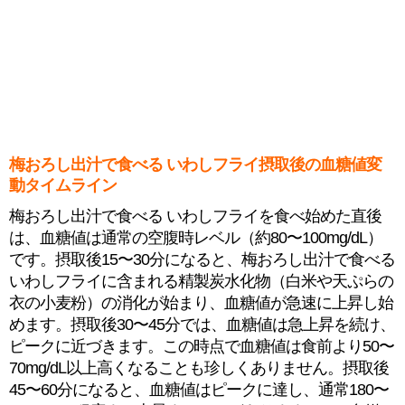
梅おろし出汁で食べる いわしフライ摂取後の血糖値変
動タイムライン
梅おろし出汁で食べる いわしフライを食べ始めた直後
は、血糖値は通常の空腹時レベル（約80〜100mg/dL）
です。摂取後15〜30分になると、梅おろし出汁で食べる
いわしフライに含まれる精製炭水化物（白米や天ぷらの
衣の小麦粉）の消化が始まり、血糖値が急速に上昇し始
めます。摂取後30〜45分では、血糖値は急上昇を続け、
ピークに近づきます。この時点で血糖値は食前より50〜
70mg/dL以上高くなることも珍しくありません。摂取後
45〜60分になると、血糖値はピークに達し、通常180〜