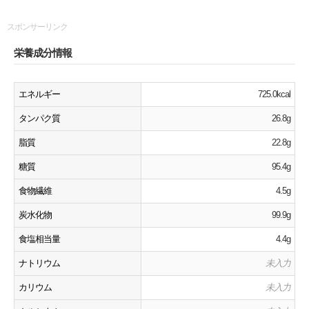
スポンサーリンク
栄養成分情報
エネルギー
725.0kcal
タンパク質
26.8g
脂質
22.8g
糖質
95.4g
食物繊維
4.5g
炭水化物
99.9g
食塩相当量
4.4g
ナトリウム
未入力
カリウム
未入力