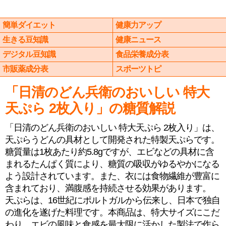
簡単ダイエット
健康力アップ
生きる豆知識
健康ニュース
デジタル豆知識
食品栄養成分表
市販薬成分表
スポーツトピ
「日清のどん兵衛のおいしい 特大
天ぷら 2枚入り」の糖質解説
「日清のどん兵衛のおいしい 特大天ぷら 2枚入り」は、
天ぷらうどんの具材として開発された特製天ぷらです。
糖質量は1枚あたり約5.8gですが、エビなどの具材に含
まれるたんぱく質により、糖質の吸収がゆるやかになる
よう設計されています。また、衣には食物繊維が豊富に
含まれており、満腹感を持続させる効果があります。
天ぷらは、16世紀にポルトガルから伝来し、日本で独自
の進化を遂げた料理です。本商品は、特大サイズにこだ
わり、エビの風味と食感を最大限に活かした製法で作ら