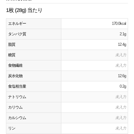
1枚 (28g) 当たり
エネルギー
170.0kcal
タンパク質
2.1g
脂質
12.4g
糖質
未入力
食物繊維
未入力
炭水化物
12.6g
食塩相当量
0.2g
ナトリウム
未入力
カリウム
未入力
カルシウム
未入力
リン
未入力