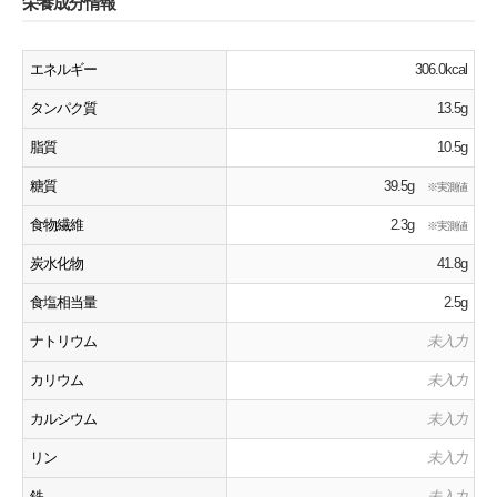
栄養成分情報
エネルギー
306.0kcal
タンパク質
13.5g
脂質
10.5g
糖質
39.5g
※実測値
食物繊維
2.3g
※実測値
炭水化物
41.8g
食塩相当量
2.5g
ナトリウム
未入力
カリウム
未入力
カルシウム
未入力
リン
未入力
鉄
未入力