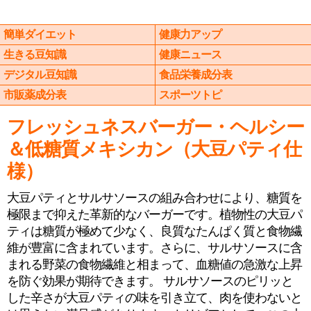
簡単ダイエット
健康力アップ
生きる豆知識
健康ニュース
デジタル豆知識
食品栄養成分表
市販薬成分表
スポーツトピ
フレッシュネスバーガー・ヘルシー
＆低糖質メキシカン（大豆パティ仕
様）
大豆パティとサルサソースの組み合わせにより、糖質を
極限まで抑えた革新的なバーガーです。植物性の大豆パ
ティは糖質が極めて少なく、良質なたんぱく質と食物繊
維が豊富に含まれています。さらに、サルサソースに含
まれる野菜の食物繊維と相まって、血糖値の急激な上昇
を防ぐ効果が期待できます。 サルサソースのピリッと
した辛さが大豆パティの味を引き立て、肉を使わないと