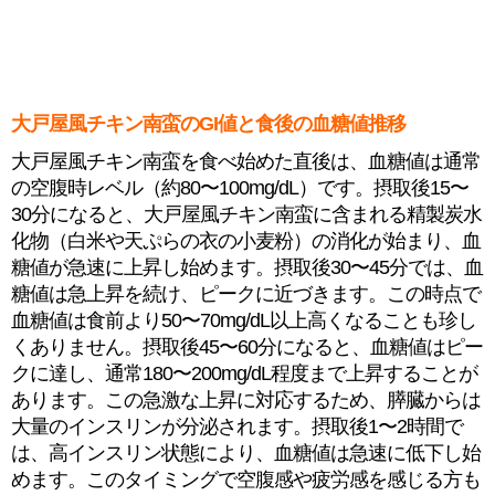
大戸屋風チキン南蛮のGI値と食後の血糖値推移
大戸屋風チキン南蛮を食べ始めた直後は、血糖値は通常
の空腹時レベル（約80〜100mg/dL）です。摂取後15〜
30分になると、大戸屋風チキン南蛮に含まれる精製炭水
化物（白米や天ぷらの衣の小麦粉）の消化が始まり、血
糖値が急速に上昇し始めます。摂取後30〜45分では、血
糖値は急上昇を続け、ピークに近づきます。この時点で
血糖値は食前より50〜70mg/dL以上高くなることも珍し
くありません。摂取後45〜60分になると、血糖値はピー
クに達し、通常180〜200mg/dL程度まで上昇することが
あります。この急激な上昇に対応するため、膵臓からは
大量のインスリンが分泌されます。摂取後1〜2時間で
は、高インスリン状態により、血糖値は急速に低下し始
めます。このタイミングで空腹感や疲労感を感じる方も