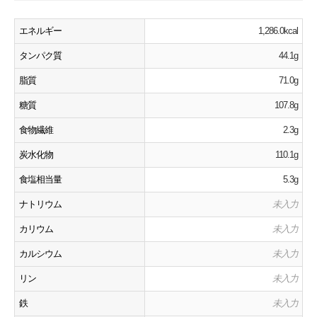
エネルギー
1,286.0kcal
タンパク質
44.1g
脂質
71.0g
糖質
107.8g
食物繊維
2.3g
炭水化物
110.1g
食塩相当量
5.3g
ナトリウム
未入力
カリウム
未入力
カルシウム
未入力
リン
未入力
鉄
未入力