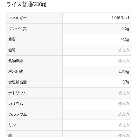
ライス普通(300g)
エネルギー
1,016.0kcal
タンパク質
23.3g
脂質
44.5g
糖質
未入力
食物繊維
未入力
炭水化物
134.4g
食塩相当量
5.7g
ナトリウム
未入力
カリウム
未入力
カルシウム
未入力
リン
未入力
鉄
未入力