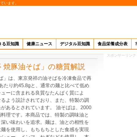
しています。
きる豆知識
健康ニュース
デジタル豆知識
食品栄養成分表
スポンサーリンク
亭 焼豚油そば」の糖質解説
そば」は、東京発祥の油そばを冷凍食品で再
たり約45.8gと、通常の麺と比べて低め
シューに含まれる良質なたんぱく質によ
なるよう設計されており、また、特製の調
があるとされています。 油そばは、2000
麺料理です。本商品では、特製の調味油と
ク深い味わいを追求。麺は、油との相性を
太麺を使用し、もちもちとした食感を実現
ーシュー、メンマ、ねぎなどを使用し、本