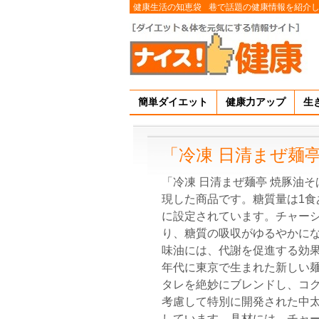
健康生活の知恵袋
巷で話題の健康情報を紹介
簡単ダイエット
健康力アップ
生
「冷凍 日清まぜ麺
「冷凍 日清まぜ麺亭 焼豚油
現した商品です。糖質量は1食あ
に設定されています。チャー
り、糖質の吸収がゆるやかに
味油には、代謝を促進する効果
年代に東京で生まれた新しい
タレを絶妙にブレンドし、コ
考慮して特別に開発された中
しています。具材には、チャ