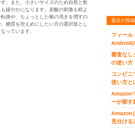
です。また、小さいサイズのため自然と飲
収も緩やかになります。炭酸の刺激も程よ
分転換や、ちょっとした喉の渇きを潤すの
最近の投
や、糖質を控えめにしたい方の選択肢とし
となっています。
フィール
Andro
審査なし
の使い方
コンビニ
使い方と
Amaz
ーが探す
Amaz
見分ける