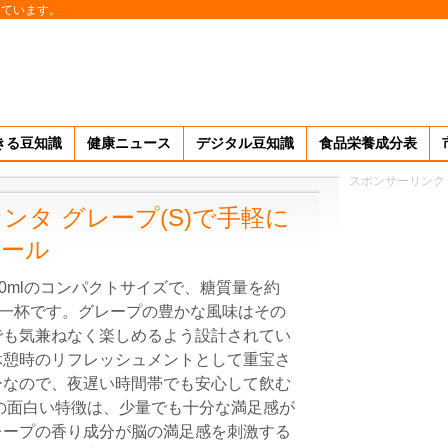
しています。
きる豆知識
健康ニュース
デジタル豆知識
食品栄養成分表
スポンサーリンク
ンタ グレープ(S)で手軽に
ロール
250mlのコンパクトサイズで、糖質量を約
る一杯です。グレープの豊かな風味はその
でも気兼ねなく楽しめるよう設計されてい
休憩時のリフレッシュメントとして重宝さ
ーなので、夜遅い時間帯でも安心して飲む
の面白い特徴は、少量でも十分な満足感が
レープの香り成分が脳の満足感を刺激する