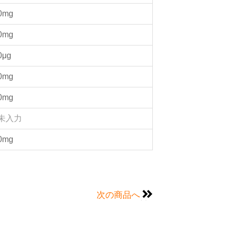
0mg
0mg
0μg
0mg
0mg
未入力
0mg
次の商品へ