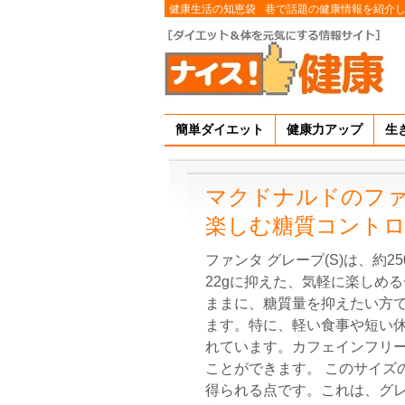
健康生活の知恵袋
巷で話題の健康情報を紹介
簡単ダイエット
健康力アップ
生
マクドナルドのファ
楽しむ糖質コント
ファンタ グレープ(S)は、約
22gに抑えた、気軽に楽しめ
ままに、糖質量を抑えたい方
ます。特に、軽い食事や短い
れています。カフェインフリ
ことができます。 このサイズ
得られる点です。これは、グ