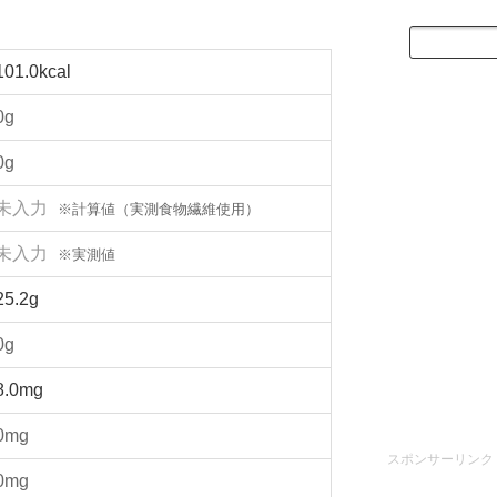
101.0kcal
0g
0g
未入力
※計算値（実測食物繊維使用）
未入力
※実測値
25.2g
0g
8.0mg
0mg
スポンサーリンク
0mg