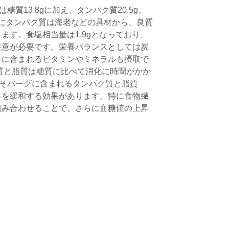
質13.8gに加え、タンパク質20.5g、
。特にタンパク質は海老などの具材から、良質
ます。食塩相当量は1.9gとなっており、
注意が必要です。栄養バランスとしては炭
材に含まれるビタミンやミネラルも摂取で
質と脂質は糖質に比べて消化に時間がかか
しそバーグに含まれるタンパク質と脂質
昇を緩和する効果があります。特に食物繊
組み合わせることで、さらに血糖値の上昇
。