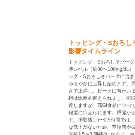
トッピング・Sおろし
影響タイムライン
トッピング・Sおろしそバー
時レベル（約80〜100mg/d
ング・Sおろしそバーグに含
ゆるやかに上昇し始めます。摂
さで上昇し、ピークに向かい
担は比較的抑えられます。摂取
達しますが、高GI食品に比べて上
程度に抑えられます。膵臓か
す。摂取後1.5〜2.5時間で
な低下がないため、空腹感や
取後2.5〜3.5時間になると