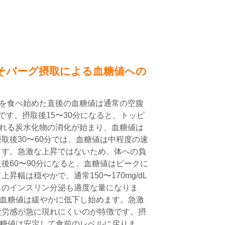
そバーグ摂取による血糖値への
グを食べ始めた直後の血糖値は通常の空腹
L）です。摂取後15〜30分になると、トッピ
まれる炭水化物の消化が始まり、血糖値は
取後30〜60分では、血糖値は中程度の速
ます。急激な上昇ではないため、体への負
後60〜90分になると、血糖値はピークに
昇幅は穏やかで、通常150〜170mg/dL
らのインスリン分泌も適度な量になりま
は、血糖値は緩やかに低下し始めます。急激
疲労感が急に現れにくいのが特徴です。摂
、血糖値は安定して食前のレベルに戻りま