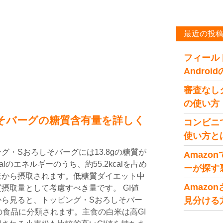
最近の投
フィール
Andro
審査なし
の使い方
そバーグの糖質含有量を詳しく
コンビニ
使い方と
・Sおろしそバーグには13.8gの糖質が
Amaz
lのエネルギーのうち、約55.2kcalを占め
ーが探す
衣から摂取されます。低糖質ダイエット中
Amaz
摂取量として考慮すべき量です。 GI値
から見ると、トッピング・Sおろしそバー
見分ける
）の食品に分類されます。主食の白米は高GI