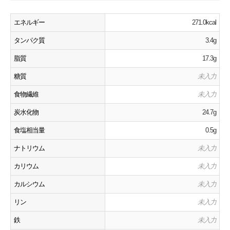
エネルギー
271.0kcal
タンパク質
3.4g
脂質
17.3g
糖質
未入力
食物繊維
未入力
炭水化物
24.7g
食塩相当量
0.5g
ナトリウム
未入力
カリウム
未入力
カルシウム
未入力
リン
未入力
鉄
未入力