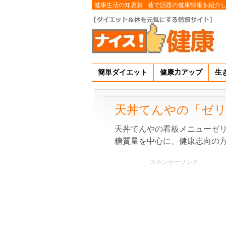
健康生活の知恵袋
巷で話題の健康情報を紹介
簡単ダイエット
健康力アップ
生
天丼てんやの「ゼリ
天丼てんやの看板メニューゼ
糖質量を中心に、健康志向の
スポンサーリンク