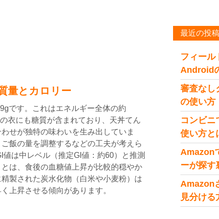
最近の投
フィール
Andro
審査なし
質量とカロリー
の使い方
.9gです。これはエネルギー全体の約
コンビニ
ぷらの衣にも糖質が含まれており、天丼てん
合わせが独特の味わいを生み出していま
使い方と
、ご飯の量を調整するなどの工夫が考えら
Amaz
I値は中レベル（推定GI値：約60）と推測
ーが探す
ことは、食後の血糖値上昇が比較的穏やか
に精製された炭水化物（白米や小麦粉）は
Amaz
早く上昇させる傾向があります。
見分ける