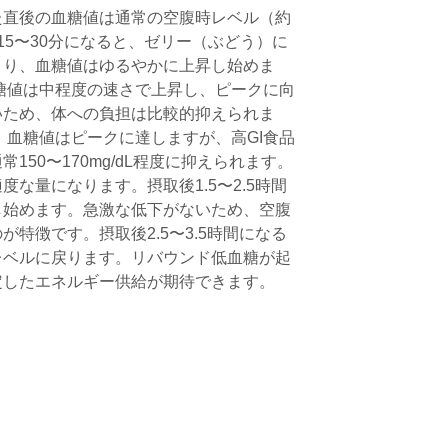
た直後の血糖値は通常の空腹時レベル（約
取後15〜30分になると、ゼリー（ぶどう）に
まり、血糖値はゆるやかに上昇し始めま
血糖値は中程度の速さで上昇し、ピークに向
いため、体への負担は比較的抑えられま
と、血糖値はピークに達しますが、高GI食品
150〜170mg/dL程度に抑えられます。
な量になります。摂取後1.5〜2.5時間
し始めます。急激な低下がないため、空腹
特徴です。摂取後2.5〜3.5時間になる
レベルに戻ります。リバウンド低血糖が起
定したエネルギー供給が期待できます。