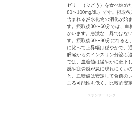
ゼリー（ぶどう）を食べ始め
80〜100mg/dL）です。摂
含まれる炭水化物の消化が始
す。摂取後30〜60分では、
かいます。急激な上昇ではな
す。摂取後60〜90分になる
に比べて上昇幅は穏やかで、通常
膵臓からのインスリン分泌も適度
では、血糖値は緩やかに低下
感や疲労感が急に現れにくいのが
と、血糖値は安定して食前の
こる可能性も低く、比較的安
スポンサーリンク