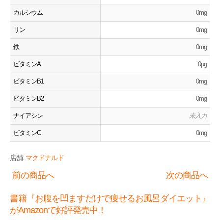
カルシウム
0mg
リン
0mg
鉄
0mg
ビタミンA
0μg
ビタミンB1
0mg
ビタミンB2
0mg
ナイアシン
未入力
ビタミンC
0mg
店舗:
マクドナルド
前の商品へ
次の商品へ
書籍『お腹を凹ますだけで痩せるお風呂ダイエット』
がAmazonで好評発売中！