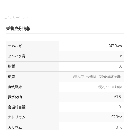
スポンサーリンク
栄養成分情報
エネルギー
247.0kcal
タンパク質
0g
脂質
0g
糖質
未入力
※計算値（実測食物繊維使用）
食物繊維
未入力
※実測値
炭水化物
61.8g
食塩相当量
0g
ナトリウム
52.0mg
カリウム
0mg