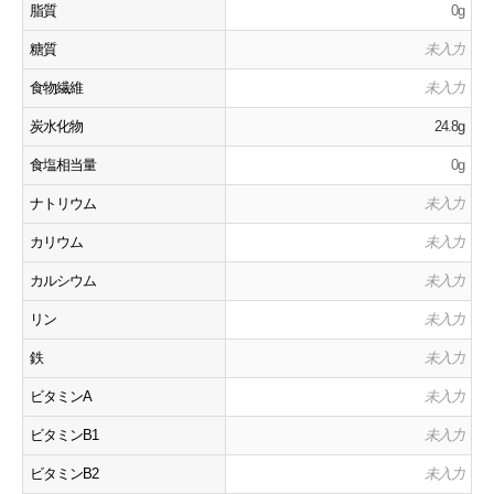
脂質
0g
糖質
未入力
食物繊維
未入力
炭水化物
24.8g
食塩相当量
0g
ナトリウム
未入力
カリウム
未入力
カルシウム
未入力
リン
未入力
鉄
未入力
ビタミンA
未入力
ビタミンB1
未入力
ビタミンB2
未入力