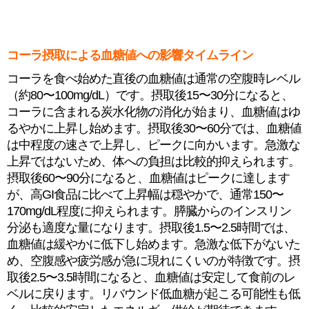
コーラ摂取による血糖値への影響タイムライン
コーラを食べ始めた直後の血糖値は通常の空腹時レベル
（約80〜100mg/dL）です。摂取後15〜30分になると、
コーラに含まれる炭水化物の消化が始まり、血糖値はゆ
るやかに上昇し始めます。摂取後30〜60分では、血糖値
は中程度の速さで上昇し、ピークに向かいます。急激な
上昇ではないため、体への負担は比較的抑えられます。
摂取後60〜90分になると、血糖値はピークに達します
が、高GI食品に比べて上昇幅は穏やかで、通常150〜
170mg/dL程度に抑えられます。膵臓からのインスリン
分泌も適度な量になります。摂取後1.5〜2.5時間では、
血糖値は緩やかに低下し始めます。急激な低下がないた
め、空腹感や疲労感が急に現れにくいのが特徴です。摂
取後2.5〜3.5時間になると、血糖値は安定して食前のレ
ベルに戻ります。リバウンド低血糖が起こる可能性も低