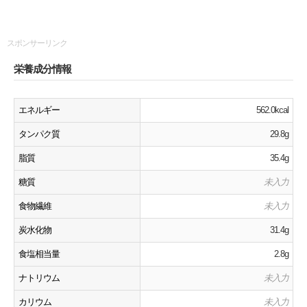
スポンサーリンク
栄養成分情報
エネルギー
562.0kcal
タンパク質
29.8g
脂質
35.4g
糖質
未入力
食物繊維
未入力
炭水化物
31.4g
食塩相当量
2.8g
ナトリウム
未入力
カリウム
未入力