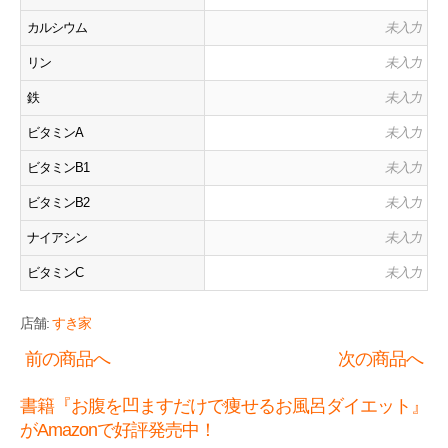
カルシウム
未入力
リン
未入力
鉄
未入力
ビタミンA
未入力
ビタミンB1
未入力
ビタミンB2
未入力
ナイアシン
未入力
ビタミンC
未入力
店舗:
すき家
前の商品へ
次の商品へ
書籍『お腹を凹ますだけで痩せるお風呂ダイエット』
がAmazonで好評発売中！