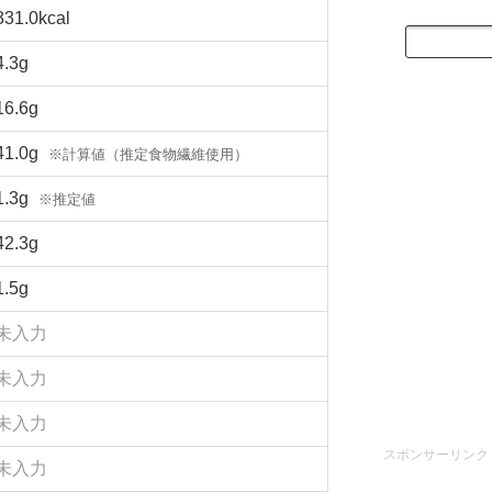
331.0kcal
4.3g
16.6g
41.0g
※計算値（推定食物繊維使用）
1.3g
※推定値
42.3g
1.5g
未入力
未入力
未入力
スポンサーリンク
未入力