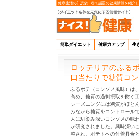
健康生活の知恵袋
巷で話題の健康情報を紹介
簡単ダイエット
健康力アップ
生
ロッテリアのふる
口当たりで糖質コ
ふるポテ（コンソメ風味）は
高め、糖質の過剰摂取を防ぐ
シーズニングには糖質がほと
みながら糖質をコントロールで
人に馴染み深いコンソメの味
が研究されました。興味深い
整され、ポテトへの付着具合