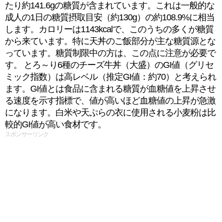
たり約141.6gの糖質が含まれています。これは一般的な
成人の1日の糖質摂取目安（約130g）の約108.9%に相当
します。カロリーは1143kcalで、このうちの多くが糖質
から来ています。特に天丼のご飯部分が主な糖質源とな
っています。糖質制限中の方は、この点に注意が必要で
す。 とろ～り6種のチーズ牛丼（大盛）のGI値（グリセ
ミック指数）は高レベル（推定GI値：約70）と考えられ
ます。GI値とは食品に含まれる糖質が血糖値を上昇させ
る速度を示す指標で、値が高いほど血糖値の上昇が急激
になります。白米や天ぷらの衣に使用される小麦粉は比
較的GI値が高い食材です。
スポンサーリンク