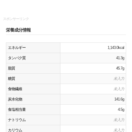
スポンサーリンク
栄養成分情報
エネルギー
1,143.0kcal
タンパク質
41.3g
脂質
45.7g
糖質
未入力
食物繊維
未入力
炭水化物
141.6g
食塩相当量
4.5g
ナトリウム
未入力
カリウム
未入力