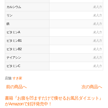
カルシウム
未入力
リン
未入力
鉄
未入力
ビタミンA
未入力
ビタミンB1
未入力
ビタミンB2
未入力
ナイアシン
未入力
ビタミンC
未入力
店舗:
すき家
前の商品へ
次の商品へ
書籍『お腹を凹ますだけで痩せるお風呂ダイエット』
がAmazonで好評発売中！