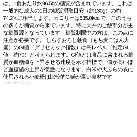
は、1食あたり約96.5gの糖質が含まれています。これは
一般的な成人の1日の糖質摂取目安（約130g）の約
74.2%に相当します。カロリーは535.0kcalで、このうち
の多くが糖質から来ています。特に天丼のご飯部分が主
な糖質源となっています。糖質制限中の方は、この点に
注意が必要です。 しらすおろし朝食（もち⻨ごはん大
盛）のGI値（グリセミック指数）は高レベル（推定GI
値：約70）と考えられます。GI値とは食品に含まれる糖
質が血糖値を上昇させる速度を示す指標で、値が高いほ
ど血糖値の上昇が急激になります。白米や天ぷらの衣に
使用される小麦粉は比較的GI値が高い食材です。
スポンサーリンク