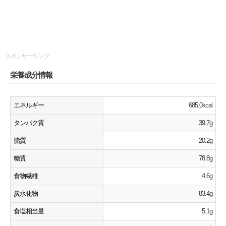
スポンサーリンク
栄養成分情報
エネルギー
685.0kcal
タンパク質
39.7g
脂質
20.2g
糖質
78.8g
食物繊維
4.6g
炭水化物
83.4g
食塩相当量
5.1g