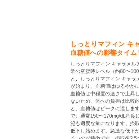
しっとりマフィン キ
血糖値への影響タイム
しっとりマフィン キャラメル
常の空腹時レベル（約80〜100
と、しっとりマフィン キャラ
が始まり、血糖値はゆるやかに
血糖値は中程度の速さで上昇
ないため、体への負担は比較的
と、血糖値はピークに達します
で、通常150〜170mg/d
泌も適度な量になります。摂取後
低下し始めます。急激な低下
くいのが特徴です。摂取後2.5