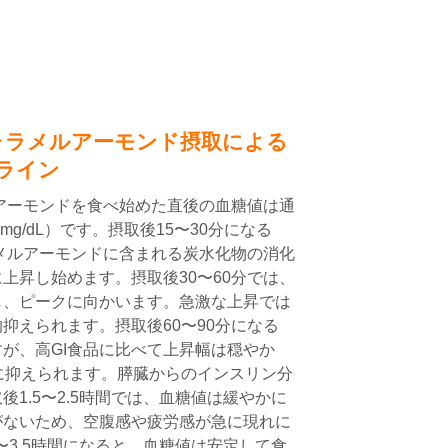
ャラメルアーモンド摂取による
ライン
アーモンドを食べ始めた直後の血糖値は通
mg/dL）です。摂取後15〜30分になる
メルアーモンドに含まれる炭水化物の消化
上昇し始めます。摂取後30〜60分では、
し、ピークに向かいます。急激な上昇では
抑えられます。摂取後60〜90分になる
が、高GI食品に比べて上昇幅は穏やか
L程度に抑えられます。膵臓からのインスリン分
1.5〜2.5時間では、血糖値は緩やかに
がないため、空腹感や疲労感が急に現れに
〜3.5時間になると、血糖値は安定して食