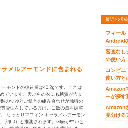
最近の投
フィール
Andro
審査なし
の使い方
ャラメルアーモンドに含まれる
コンビニ
使い方と
ーモンドの糖質量は40.2gです。これは
Amaz
を占めています。天ぷらの衣にも糖質が含ま
ーが探す
特製のつゆとご飯との組み合わせが独特の
Amaz
糖質管理をしている方は、ご飯の量を調整
。 しっとりマフィン キャラメルアーモン
見分ける
値：約60）と推測されます。GI値が中いと