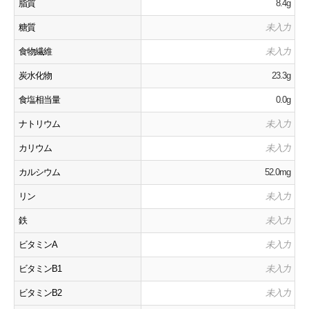
脂質
8.4g
糖質
未入力
食物繊維
未入力
炭水化物
23.3g
食塩相当量
0.0g
ナトリウム
未入力
カリウム
未入力
カルシウム
52.0mg
リン
未入力
鉄
未入力
ビタミンA
未入力
ビタミンB1
未入力
ビタミンB2
未入力