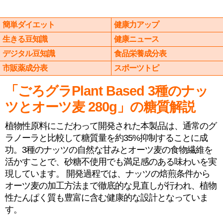
簡単ダイエット
健康力アップ
生きる豆知識
健康ニュース
デジタル豆知識
食品栄養成分表
市販薬成分表
スポーツトピ
「ごろグラPlant Based 3種のナッ
ツとオーツ麦 280g」の糖質解説
植物性原料にこだわって開発された本製品は、通常のグ
ラノーラと比較して糖質量を約35%抑制することに成
功。3種のナッツの自然な甘みとオーツ麦の食物繊維を
活かすことで、砂糖不使用でも満足感のある味わいを実
現しています。 開発過程では、ナッツの焙煎条件から
オーツ麦の加工方法まで徹底的な見直しが行われ、植物
性たんぱく質も豊富に含む健康的な設計となっていま
す。