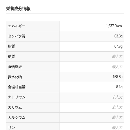
栄養成分情報
エネルギー
1,677.0kcal
タンパク質
63.3g
脂質
87.7g
糖質
未入力
食物繊維
未入力
炭水化物
158.8g
食塩相当量
8.1g
ナトリウム
未入力
カリウム
未入力
カルシウム
未入力
リン
未入力