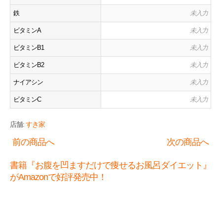
鉄
未入力
ビタミンA
未入力
ビタミンB1
未入力
ビタミンB2
未入力
ナイアシン
未入力
ビタミンC
未入力
店舗:
すき家
前の商品へ
次の商品へ
書籍『お腹を凹ますだけで痩せるお風呂ダイエット』
がAmazonで好評発売中！