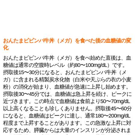
おんたまビビンバ牛丼（メガ）を食べた後の血糖値の変
化
おんたまビビンバ牛丼（メガ）を食べ始めた直後は、血
糖値は通常の空腹時レベル（約80〜100mg/dL）です。
摂取後15〜30分になると、おんたまビビンバ牛丼（メ
ガ）に含まれる精製炭水化物（白米や天ぷらの衣の小麦
粉）の消化が始まり、血糖値が急速に上昇し始めます。
摂取後30〜45分では、血糖値は急上昇を続け、ピークに
近づきます。この時点で血糖値は食前より50〜70mg/dL
以上高くなることも珍しくありません。摂取後45〜60分
になると、血糖値はピークに達し、通常180〜200mg/dL
程度まで上昇することがあります。この急激な上昇に対
応するため、膵臓からは大量のインスリンが分泌されま