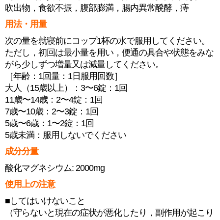
吹出物，食欲不振，腹部膨満，腸内異常醗酵，痔
用法・用量
次の量を就寝前にコップ1杯の水で服用してください。
ただし，初回は最小量を用い，便通の具合や状態をみな
がら少しずつ増量又は減量してください。
［年齢：1回量：1日服用回数］
大人（15歳以上）：3〜6錠：1回
11歳〜14歳：2〜4錠：1回
7歳〜10歳：2〜3錠：1回
5歳〜6歳：1〜2錠：1回
5歳未満：服用しないでください
成分分量
酸化マグネシウム: 2000mg
使用上の注意
■してはいけないこと
（守らないと現在の症状が悪化したり，副作用が起こり