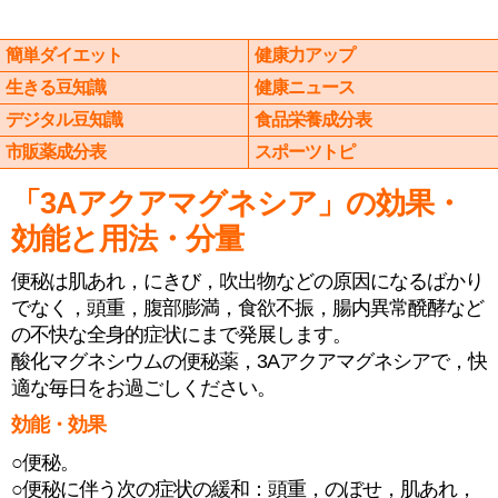
簡単ダイエット
健康力アップ
生きる豆知識
健康ニュース
デジタル豆知識
食品栄養成分表
市販薬成分表
スポーツトピ
「3Aアクアマグネシア」の効果・
効能と用法・分量
便秘は肌あれ，にきび，吹出物などの原因になるばかり
でなく，頭重，腹部膨満，食欲不振，腸内異常醗酵など
の不快な全身的症状にまで発展します。
酸化マグネシウムの便秘薬，3Aアクアマグネシアで，快
適な毎日をお過ごしください。
効能・効果
○便秘。
○便秘に伴う次の症状の緩和：頭重，のぼせ，肌あれ，