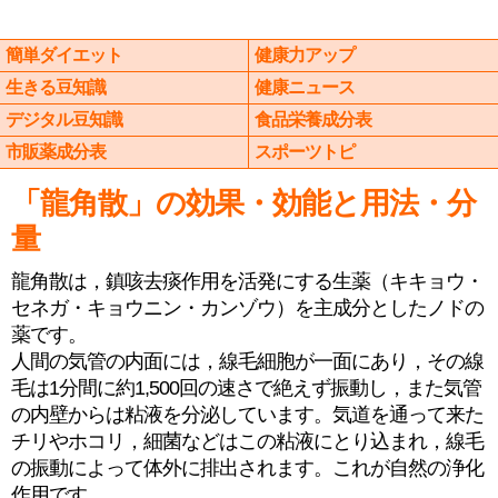
簡単ダイエット
健康力アップ
生きる豆知識
健康ニュース
デジタル豆知識
食品栄養成分表
市販薬成分表
スポーツトピ
「龍角散」の効果・効能と用法・分
量
龍角散は，鎮咳去痰作用を活発にする生薬（キキョウ・
セネガ・キョウニン・カンゾウ）を主成分としたノドの
薬です。
人間の気管の内面には，線毛細胞が一面にあり，その線
毛は1分間に約1,500回の速さで絶えず振動し，また気管
の内壁からは粘液を分泌しています。気道を通って来た
チリやホコリ，細菌などはこの粘液にとり込まれ，線毛
の振動によって体外に排出されます。これが自然の浄化
作用です。