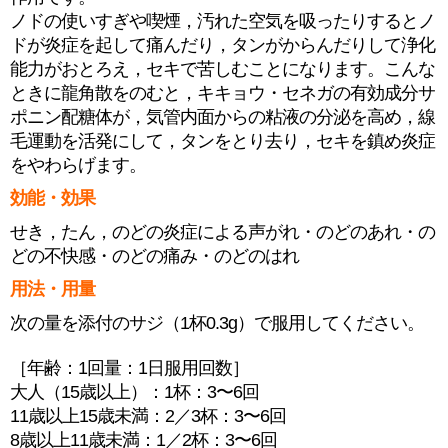
ノドの使いすぎや喫煙，汚れた空気を吸ったりするとノ
ドが炎症を起して痛んだり，タンがからんだりして浄化
能力がおとろえ，セキで苦しむことになります。こんな
ときに龍角散をのむと，キキョウ・セネガの有効成分サ
ポニン配糖体が，気管内面からの粘液の分泌を高め，線
毛運動を活発にして，タンをとり去り，セキを鎮め炎症
をやわらげます。
効能・効果
せき，たん，のどの炎症による声がれ・のどのあれ・の
どの不快感・のどの痛み・のどのはれ
用法・用量
次の量を添付のサジ（1杯0.3g）で服用してください。
［年齢：1回量：1日服用回数］
大人（15歳以上）：1杯：3〜6回
11歳以上15歳未満：2／3杯：3〜6回
8歳以上11歳未満：1／2杯：3〜6回