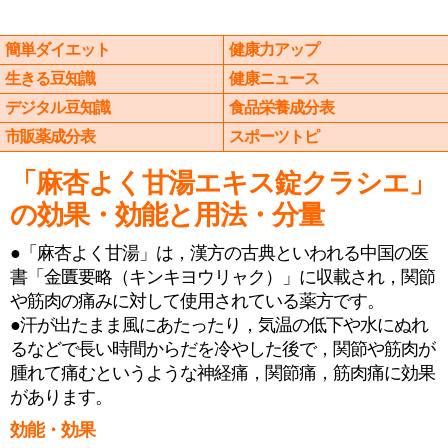
簡単ダイエット
健康力アップ
生きる豆知識
健康ニュース
デジタル豆知識
食品栄養成分表
市販薬成分表
スポーツトピ
「麻杏よく甘湯エキス錠クラシエ」
の効果・効能と用法・分量
●「麻杏よく甘湯」は，漢方の古典といわれる中国の医
書「金匱要略（キンキヨウリャク）」に収載され，関節
や筋肉の痛みに対して使用されている薬方です。
●汗が出たまま風にあたったり，気温の低下や水にぬれ
るなどで長い時間からだを冷やした後で，関節や筋肉が
腫れて痛むというような神経痛，関節痛，筋肉痛に効果
があります。
効能・効果