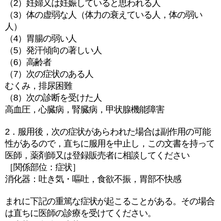
（2）妊婦又は妊娠していると思われる人
（3）体の虚弱な人（体力の衰えている人，体の弱い
人）
（4）胃腸の弱い人
（5）発汗傾向の著しい人
（6）高齢者
（7）次の症状のある人
むくみ，排尿困難
（8）次の診断を受けた人
高血圧，心臓病，腎臓病，甲状腺機能障害
2．服用後，次の症状があらわれた場合は副作用の可能
性があるので，直ちに服用を中止し，この文書を持って
医師，薬剤師又は登録販売者に相談してください
［関係部位：症状］
消化器：吐き気・嘔吐，食欲不振，胃部不快感
まれに下記の重篤な症状が起こることがある。その場合
は直ちに医師の診療を受けてください。