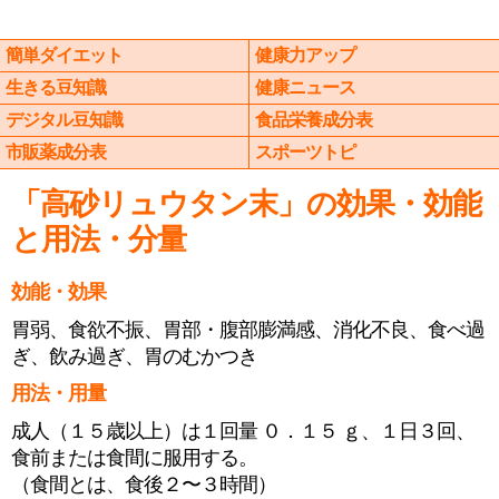
簡単ダイエット
健康力アップ
生きる豆知識
健康ニュース
デジタル豆知識
食品栄養成分表
市販薬成分表
スポーツトピ
「高砂リュウタン末」の効果・効能
と用法・分量
効能・効果
胃弱、食欲不振、胃部・腹部膨満感、消化不良、食べ過
ぎ、飲み過ぎ、胃のむかつき
用法・用量
成人（１５歳以上）は１回量 ０．１５ ｇ、１日３回、
食前または食間に服用する。
（食間とは、食後２〜３時間）