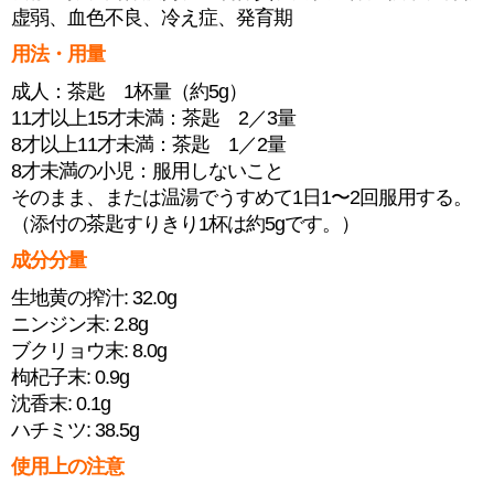
虚弱、血色不良、冷え症、発育期
用法・用量
成人：茶匙 1杯量（約5g）
11才以上15才未満：茶匙 2／3量
8才以上11才未満：茶匙 1／2量
8才未満の小児：服用しないこと
そのまま、または温湯でうすめて1日1〜2回服用する。
（添付の茶匙すりきり1杯は約5gです。）
成分分量
生地黄の搾汁: 32.0g
ニンジン末: 2.8g
ブクリョウ末: 8.0g
枸杞子末: 0.9g
沈香末: 0.1g
ハチミツ: 38.5g
使用上の注意