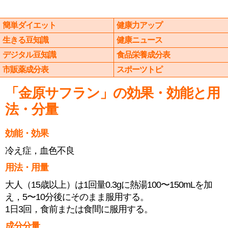
簡単ダイエット
健康力アップ
生きる豆知識
健康ニュース
デジタル豆知識
食品栄養成分表
市販薬成分表
スポーツトピ
「金原サフラン」の効果・効能と用
法・分量
効能・効果
冷え症，血色不良
用法・用量
大人（15歳以上）は1回量0.3gに熱湯100〜150mLを加
え，5〜10分後にそのまま服用する。
1日3回，食前または食間に服用する。
成分分量