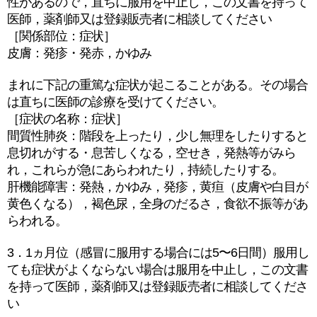
性があるので，直ちに服用を中止し，この文書を持って
医師，薬剤師又は登録販売者に相談してください
［関係部位：症状］
皮膚：発疹・発赤，かゆみ
まれに下記の重篤な症状が起こることがある。その場合
は直ちに医師の診療を受けてください。
［症状の名称：症状］
間質性肺炎：階段を上ったり，少し無理をしたりすると
息切れがする・息苦しくなる，空せき，発熱等がみら
れ，これらが急にあらわれたり，持続したりする。
肝機能障害：発熱，かゆみ，発疹，黄疸（皮膚や白目が
黄色くなる），褐色尿，全身のだるさ，食欲不振等があ
らわれる。
3．1ヵ月位（感冒に服用する場合には5〜6日間）服用し
ても症状がよくならない場合は服用を中止し，この文書
を持って医師，薬剤師又は登録販売者に相談してくださ
い