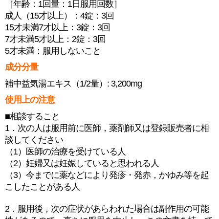
［年齢：1回量：1日服用回数］
成人（15才以上）：4錠：3回
15才未満7才以上：3錠：3回
7才未満5才以上：2錠：3回
5才未満：服用しないこと
成分分量
補中益気湯エキス（1/2量）: 3,200mg
使用上の注意
■相談すること
1．次の人は服用前に医師，薬剤師又は登録販売者に相
談してください
（1）医師の治療を受けている人
（2）妊婦又は妊娠していると思われる人
（3）今までに薬などにより発疹・発赤，かゆみ等を起
こしたことがある人
2．服用後，次の症状があらわれた場合は副作用の可能