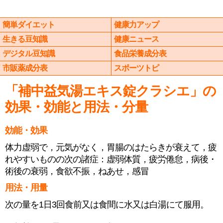
簡単ダイエット
健康力アップ
生きる豆知識
健康ニュース
デジタル豆知識
食品栄養成分表
市販薬成分表
スポーツトピ
「補中益気湯エキス錠クラシエ」の
効果・効能と用法・分量
効能・効果
体力虚弱で，元気がなく，胃腸のはたらきが衰えて，疲
れやすいものの次の諸症：虚弱体質，疲労倦怠，病後・
術後の衰弱，食欲不振，ねあせ，感冒
用法・用量
次の量を1日3回食前又は食間に水又は白湯にて服用。