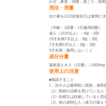
かぜ，鼻炎，頭痛，肩こり，筋肉
用法・用量
次の量を1日3回食前又は食間に
［年齢：1回量：1日服用回数］
成人（15才以上）：4錠：3回
15才未満7才以上：3錠：3回
7才未満5才以上：2錠：3回
5才未満：服用しないこと
成分分量
葛根湯エキス（1/2量）: 2,600mg
使用上の注意
■相談すること
1．次の人は服用前に医師，薬剤
（1）医師の治療を受けている人
（2）妊婦又は妊娠していると思
（3）体の虚弱な人（体力の衰え