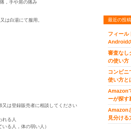
痛，手や肩の痛み
最近の投
水又は白湯にて服用。
フィール
Andro
審査なし
の使い方
コンビニ
使い方と
Amaz
ーが探す
師又は登録販売者に相談してください
Amaz
見分ける
われる人
ている人，体の弱い人）