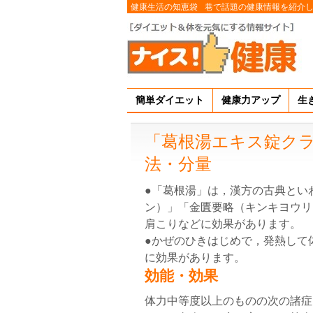
健康生活の知恵袋
巷で話題の健康情報を紹介
簡単ダイエット
健康力アップ
生
「葛根湯エキス錠ク
法・分量
●「葛根湯」は，漢方の古典とい
ン）」「金匱要略（キンキヨウリ
肩こりなどに効果があります。
●かぜのひきはじめで，発熱して
に効果があります。
効能・効果
体力中等度以上のものの次の諸症