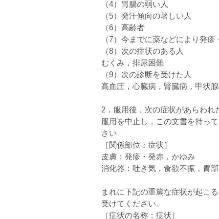
（4）胃腸の弱い人
（5）発汗傾向の著しい人
（6）高齢者
（7）今までに薬などにより発疹
（8）次の症状のある人
むくみ，排尿困難
（9）次の診断を受けた人
高血圧，心臓病，腎臓病，甲状腺
2．服用後，次の症状があらわれ
服用を中止し，この文書を持って
さい
［関係部位：症状］
皮膚：発疹・発赤，かゆみ
消化器：吐き気，食欲不振，胃部
まれに下記の重篤な症状が起こる
受けてください。
［症状の名称：症状］