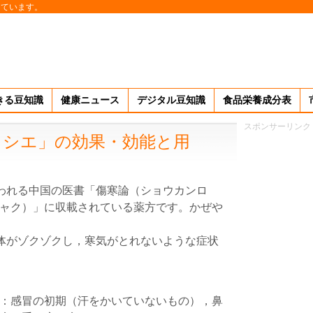
しています。
きる豆知識
健康ニュース
デジタル豆知識
食品栄養成分表
スポンサーリンク
ラシエ」の効果・効能と用
われる中国の医書「傷寒論（ショウカンロ
ャク）」に収載されている薬方です。かぜや
体がゾクゾクし，寒気がとれないような症状
：感冒の初期（汗をかいていないもの），鼻