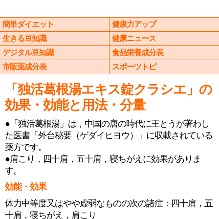
簡単ダイエット
健康力アップ
生きる豆知識
健康ニュース
デジタル豆知識
食品栄養成分表
市販薬成分表
スポーツトピ
「独活葛根湯エキス錠クラシエ」の
効果・効能と用法・分量
●「独活葛根湯」は，中国の唐の時代に王とうが著わし
た医書「外台秘要（ゲダイヒヨウ）」に収載されている
薬方です。
●肩こり，四十肩，五十肩，寝ちがえに効果がありま
す。
効能・効果
体力中等度又はやや虚弱なものの次の諸症：四十肩，五
十肩，寝ちがえ，肩こり