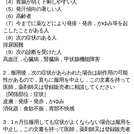
（4）胃腸が弱く下痢しやすい人
（5）発汗傾向の著しい人
（6）高齢者
（7）今までに薬などにより発疹・発赤，かゆみ等を起
こしたことがある人
（8）次の症状のある人
排尿困難
（9）次の診断を受けた人
高血圧，心臓病，腎臓病，甲状腺機能障害
2．服用後，次の症状があらわれた場合は副作用の可能
性があるので，直ちに服用を中止し，この文書を持って
医師，薬剤師又は登録販売者に相談してください
［関係部位：症状］
皮膚：発疹・発赤，かゆみ
消化器：食欲不振，胃部不快感
3．1ヵ月位服用しても症状がよくならない場合は服用を
中止し，この文書を持って医師，薬剤師又は登録販売者