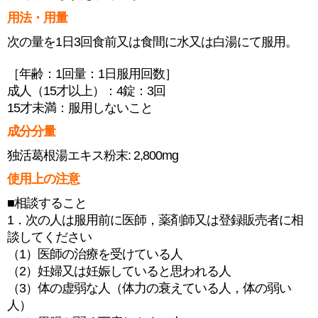
用法・用量
次の量を1日3回食前又は食間に水又は白湯にて服用。
［年齢：1回量：1日服用回数］
成人（15才以上）：4錠：3回
15才未満：服用しないこと
成分分量
独活葛根湯エキス粉末: 2,800mg
使用上の注意
■相談すること
1．次の人は服用前に医師，薬剤師又は登録販売者に相
談してください
（1）医師の治療を受けている人
（2）妊婦又は妊娠していると思われる人
（3）体の虚弱な人（体力の衰えている人，体の弱い
人）