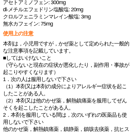
アセトアミノフェン: 300mg
dl-メチルエフェドリン塩酸塩: 20mg
クロルフェニラミンマレイン酸塩: 3mg
無水カフェイン: 75mg
使用上の注意
本剤は，小児用ですが，かぜ薬として定められた一般的
な注意事項を記載しています。
■してはいけないこと
（守らないと現在の症状が悪化したり，副作用・事故が
起こりやすくなります）
1．次の人は服用しないで下さい
（1）本剤又は本剤の成分によりアレルギー症状を起こ
したことがある人。
（2）本剤又は他のかぜ薬，解熱鎮痛薬を服用してぜん
そくを起こしたことがある人。
2．本剤を服用している間は，次のいずれの医薬品も使
用しないで下さい
他のかぜ薬，解熱鎮痛薬，鎮静薬，鎮咳去痰薬，抗ヒス