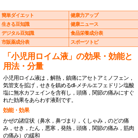
簡単ダイエット
健康力アップ
生きる豆知識
健康ニュース
デジタル豆知識
食品栄養成分表
市販薬成分表
スポーツトピ
「小児用ロイム液」の効果・効能と
用法・分量
小児用ロイム液は，解熱，鎮痛にアセトアミノフェン，
気管支を拡げ，せきを鎮めるdl-メチルエフェドリン塩酸
塩に無水カフェインを含有し，頭痛，関節の痛みにすぐ
れた効果をあらわす液剤です。
効能・効果
かぜの諸症状（鼻水，鼻づまり，くしゃみ，のどの痛
み，せき，たん，悪寒，発熱，頭痛，関節の痛み，筋肉
の痛み）の緩和