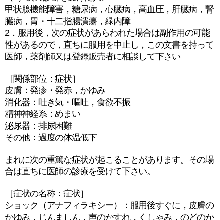
甲状腺機能障害，糖尿病，心臓病，高血圧，肝臓病，腎
臓病，胃・十二指腸潰瘍，緑内障
2．服用後，次の症状があらわれた場合は副作用の可能
性があるので，直ちに服用を中止し，この文書を持って
医師，薬剤師又は登録販売者に相談して下さい
［関係部位：症状］
皮膚：発疹・発赤，かゆみ
消化器：吐き気・嘔吐，食欲不振
精神神経系：めまい
泌尿器：排尿困難
その他：過度の体温低下
まれに次の重篤な症状が起こることがあります。その場
合は直ちに医師の診療を受けて下さい。
［症状の名称：症状］
ショック（アナフィラキシー）：服用後すぐに，皮膚の
かゆみ，じんましん，声のかすれ，くしゃみ，のどのか