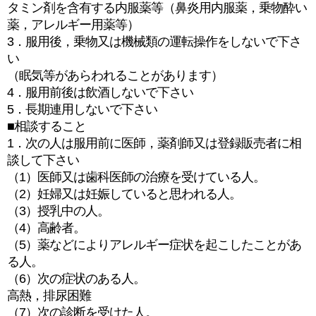
タミン剤を含有する内服薬等（鼻炎用内服薬，乗物酔い
薬，アレルギー用薬等）
3．服用後，乗物又は機械類の運転操作をしないで下さ
い
（眠気等があらわれることがあります）
4．服用前後は飲酒しないで下さい
5．長期連用しないで下さい
■相談すること
1．次の人は服用前に医師，薬剤師又は登録販売者に相
談して下さい
（1）医師又は歯科医師の治療を受けている人。
（2）妊婦又は妊娠していると思われる人。
（3）授乳中の人。
（4）高齢者。
（5）薬などによりアレルギー症状を起こしたことがあ
る人。
（6）次の症状のある人。
高熱，排尿困難
（7）次の診断を受けた人。