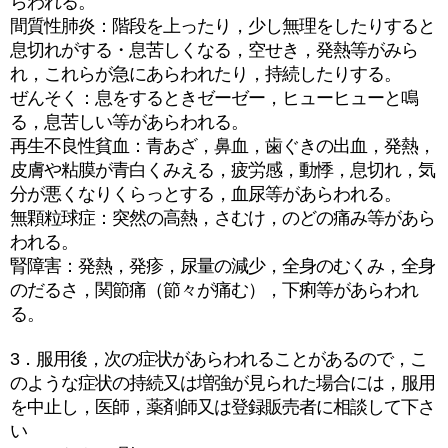
らわれる。
間質性肺炎：階段を上ったり，少し無理をしたりすると
息切れがする・息苦しくなる，空せき，発熱等がみら
れ，これらが急にあらわれたり，持続したりする。
ぜんそく：息をするときゼーゼー，ヒューヒューと鳴
る，息苦しい等があらわれる。
再生不良性貧血：青あざ，鼻血，歯ぐきの出血，発熱，
皮膚や粘膜が青白くみえる，疲労感，動悸，息切れ，気
分が悪くなりくらっとする，血尿等があらわれる。
無顆粒球症：突然の高熱，さむけ，のどの痛み等があら
われる。
腎障害：発熱，発疹，尿量の減少，全身のむくみ，全身
のだるさ，関節痛（節々が痛む），下痢等があらわれ
る。
3．服用後，次の症状があらわれることがあるので，こ
のような症状の持続又は増強が見られた場合には，服用
を中止し，医師，薬剤師又は登録販売者に相談して下さ
い