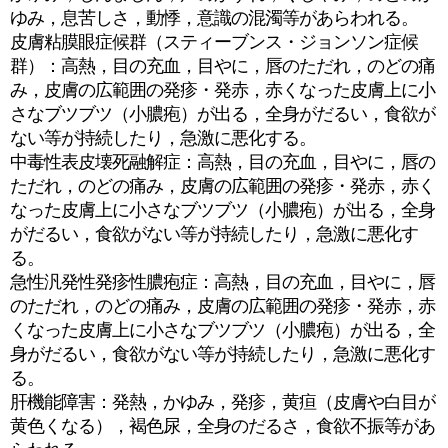
ゆみ，息苦しさ，動悸，意識の混濁等があらわれる。
皮膚粘膜眼症候群（スティーブンス・ジョンソン症候
群）：高熱，目の充血，目やに，唇のただれ，のどの痛
み，皮膚の広範囲の発疹・発赤，赤くなった皮膚上に小
さなブツブツ（小膿疱）が出る，全身がだるい，食欲が
ない等が持続したり，急激に悪化する。
中毒性表皮壊死融解症：高熱，目の充血，目やに，唇の
ただれ，のどの痛み，皮膚の広範囲の発疹・発赤，赤く
なった皮膚上に小さなブツブツ（小膿疱）が出る，全身
がだるい，食欲がない等が持続したり，急激に悪化す
る。
急性汎発性発疹性膿疱症：高熱，目の充血，目やに，唇
のただれ，のどの痛み，皮膚の広範囲の発疹・発赤，赤
くなった皮膚上に小さなブツブツ（小膿疱）が出る，全
身がだるい，食欲がない等が持続したり，急激に悪化す
る。
肝機能障害：発熱，かゆみ，発疹，黄疸（皮膚や白目が
黄色くなる），褐色尿，全身のだるさ，食欲不振等があ