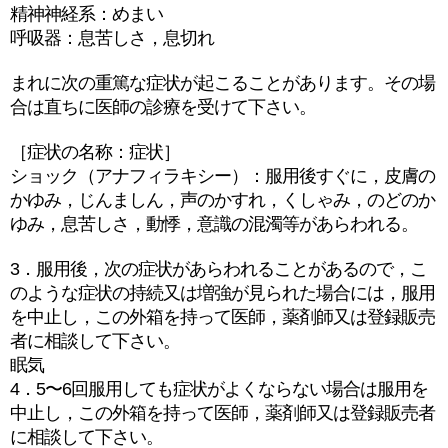
精神神経系：めまい
呼吸器：息苦しさ，息切れ
まれに次の重篤な症状が起こることがあります。その場
合は直ちに医師の診療を受けて下さい。
［症状の名称：症状］
ショック（アナフィラキシー）：服用後すぐに，皮膚の
かゆみ，じんましん，声のかすれ，くしゃみ，のどのか
ゆみ，息苦しさ，動悸，意識の混濁等があらわれる。
3．服用後，次の症状があらわれることがあるので，こ
のような症状の持続又は増強が見られた場合には，服用
を中止し，この外箱を持って医師，薬剤師又は登録販売
者に相談して下さい。
眠気
4．5〜6回服用しても症状がよくならない場合は服用を
中止し，この外箱を持って医師，薬剤師又は登録販売者
に相談して下さい。