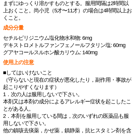
まずにゆっくり溶かすものとする。服用間隔は2時間以
上おくこと。尚小児（5才〜11才）の場合は4時間以上お
くこと。
成分分量
セチルピリジニウム塩化物水和物: 6mg
デキストロメトルファンフェノールフタリン塩: 60mg
グアヤコールスルホン酸カリウム: 140mg
使用上の注意
■してはいけないこと
（守らないと現在の症状が悪化したり，副作用・事故が
起こりやすくなります）
1．次の人は服用しないで下さい。
本剤又は本剤の成分によるアレルギー症状を起こしたこ
とがある人。
2．本剤を服用している間は，次のいずれの医薬品も服
用しないで下さい。
他の鎮咳去痰薬，かぜ薬，鎮静薬，抗ヒスタミン剤を含