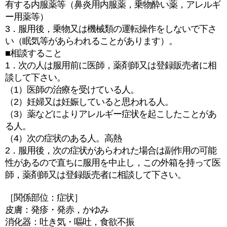
有する内服薬等（鼻炎用内服薬，乗物酔い薬，アレルギ
ー用薬等）
3．服用後，乗物又は機械類の運転操作をしないで下さ
い（眠気等があらわれることがあります）。
■相談すること
1．次の人は服用前に医師，薬剤師又は登録販売者に相
談して下さい。
（1）医師の治療を受けている人。
（2）妊婦又は妊娠していると思われる人。
（3）薬などによりアレルギー症状を起こしたことがあ
る人。
（4）次の症状のある人。高熱
2．服用後，次の症状があらわれた場合は副作用の可能
性があるので直ちに服用を中止し，この外箱を持って医
師，薬剤師又は登録販売者に相談して下さい。
［関係部位：症状］
皮膚：発疹・発赤，かゆみ
消化器：吐き気・嘔吐，食欲不振