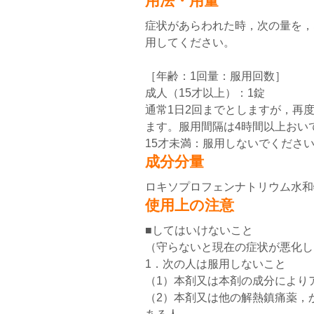
用法・用量
症状があらわれた時，次の量を，
用してください。
［年齢：1回量：服用回数］
成人（15才以上）：1錠
通常1日2回までとしますが，再
ます。服用間隔は4時間以上おい
15才未満：服用しないでくださ
成分分量
ロキソプロフェンナトリウム水和物: 
使用上の注意
■してはいけないこと
（守らないと現在の症状が悪化し
1．次の人は服用しないこと
（1）本剤又は本剤の成分により
（2）本剤又は他の解熱鎮痛薬，