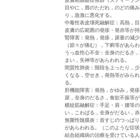
皮膚粘膜眼症候群（スティーブン
目やに，唇のただれ，のどの痛み
り，急激に悪化する。
中毒性表皮壊死融解症：高熱，目
皮膚の広範囲の発疹・発赤等が持
腎障害：発熱，発疹，尿量の減少
（節々が痛む），下痢等があらわ
うっ血性心不全：全身のだるさ，
まい，失神等があらわれる。
間質性肺炎：階段を上ったり，少
くなる，空せき，発熱等がみられ
る。
肝機能障害：発熱，かゆみ，発疹
尿，全身のだるさ，食欲不振等が
横紋筋融解症：手足・肩・腰等の
い，こわばる，全身がだるい，赤
無菌性髄膜炎：首すじのつっぱり
があらわれる。（このような症状
結合組織病の治療を受けている人