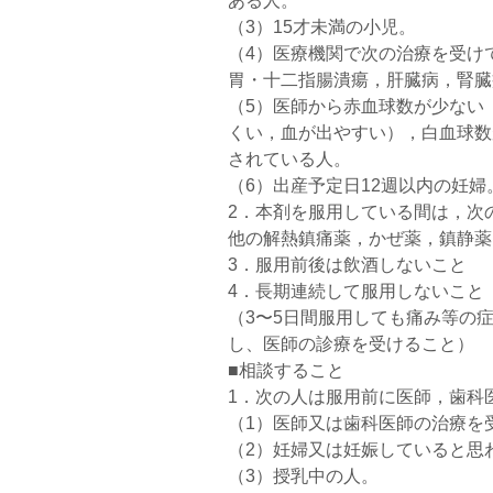
ある人。
（3）15才未満の小児。
（4）医療機関で次の治療を受け
胃・十二指腸潰瘍，肝臓病，腎臓
（5）医師から赤血球数が少ない
くい，血が出やすい），白血球数
されている人。
（6）出産予定日12週以内の妊婦
2．本剤を服用している間は，次
他の解熱鎮痛薬，かぜ薬，鎮静薬
3．服用前後は飲酒しないこと
4．長期連続して服用しないこと
（3〜5日間服用しても痛み等の
し、医師の診療を受けること）
■相談すること
1．次の人は服用前に医師，歯科
（1）医師又は歯科医師の治療を
（2）妊婦又は妊娠していると思
（3）授乳中の人。