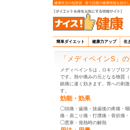
健康生活の知恵袋
巷で話題の健康情報を紹介
簡単ダイエット
健康力アップ
生
「メディペインS」の
メディペインＳは，ロキソプロフ
です。熱や痛みの元となる物質（
鎮痛に速く効きます。胃への刺激
す。
効能・効果
◯頭痛・歯痛・抜歯後の疼痛・咽
痛・肩こり痛・打撲痛・骨折痛・
◯悪寒・発熱時の解熱