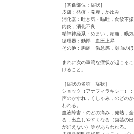
［関係部位：症状］
皮膚：発疹・発赤，かゆみ
消化器：吐き気・嘔吐，食欲不振
内炎，消化不良
精神神経系：めまい，頭痛，眠気
循環器：動悸，血圧上昇
その他：胸痛，倦怠感，顔面のほ
まれに次の重篤な症状が起こるこ
けること。
［症状の名称：症状］
ショック（アナフィラキシー）：
声のかすれ，くしゃみ，のどのか
われる。
血液障害：のどの痛み，発熱，全
る，出血しやすくなる（歯茎の出
が消えない）等があらわれる。