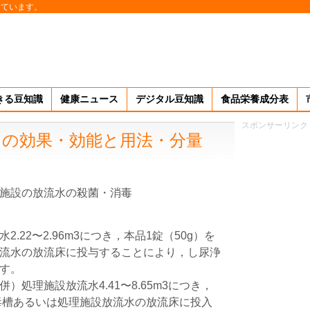
しています。
きる豆知識
健康ニュース
デジタル豆知識
食品栄養成分表
スポンサーリンク
0」の効果・効能と用法・分量
施設の放流水の殺菌・消毒
.22〜2.96m3につき，本品1錠（50g）を
流水の放流床に投与することにより，し尿浄
す。
処理施設放流水4.41〜8.65m3につき，
消毒槽あるいは処理施設放流水の放流床に投入