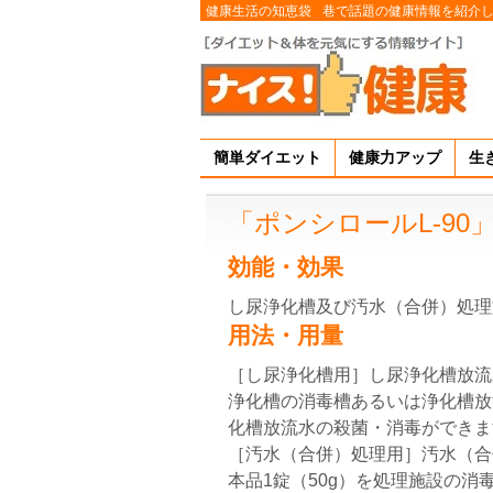
健康生活の知恵袋
巷で話題の健康情報を紹介
簡単ダイエット
健康力アップ
生
「ポンシロールL-9
効能・効果
し尿浄化槽及び汚水（合併）処理
用法・用量
［し尿浄化槽用］し尿浄化槽放流水2
浄化槽の消毒槽あるいは浄化槽放
化槽放流水の殺菌・消毒ができま
［汚水（合併）処理用］汚水（合併）
本品1錠（50g）を処理施設の