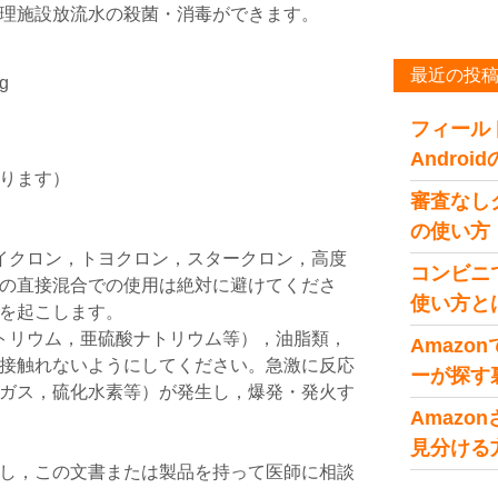
理施設放流水の殺菌・消毒ができます。
最近の投
g
フィール
Andro
ります）
審査なし
の使い方
イクロン，トヨクロン，スタークロン，高度
コンビニ
の直接混合での使用は絶対に避けてくださ
使い方と
を起こします。
トリウム，亜硫酸ナトリウム等），油脂類，
Amaz
接触れないようにしてください。急激に反応
ーが探す
ガス，硫化水素等）が発生し，爆発・発火す
Amaz
見分ける
し，この文書または製品を持って医師に相談