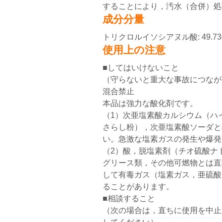
することにより，汚水（合併）処
成分分量
トリクロルイソシアヌル酸: 49.73
使用上の注意
■してはいけないこと
（守らないと重大な事故につなが
混合禁止
本品は強力な酸化剤です。
（1）次亜塩素酸カルシウム（ハ
さらし粉），次亜塩素酸ソーダと
い。急激な塩素ガスの発生や爆発
（2）酸，脱塩素剤（チオ硫酸ナ
グリース類，その他可燃物とは直
して有毒ガス（塩素ガス，亜硫酸
ることがあります。
■相談すること
（次の場合は，直ちに使用を中止