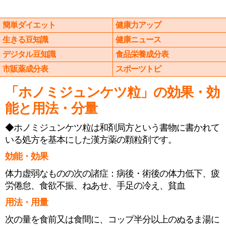
簡単ダイエット
健康力アップ
生きる豆知識
健康ニュース
デジタル豆知識
食品栄養成分表
市販薬成分表
スポーツトピ
「ホノミジュンケツ粒」の効果・効
能と用法・分量
◆ホノミジュンケツ粒は和剤局方という書物に書かれて
いる処方を基本にした漢方薬の顆粒剤です。
効能・効果
体力虚弱なものの次の諸症：病後・術後の体力低下、疲
労倦怠、食欲不振、ねあせ、手足の冷え、貧血
用法・用量
次の量を食前又は食間に、コップ半分以上のぬるま湯に