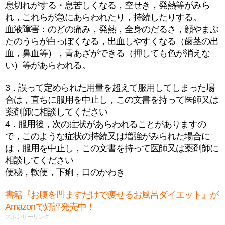
息切れがする・息苦しくなる，空せき，発熱等がみら
れ，これらが急にあらわれたり，持続したりする。
血液障害：のどの痛み，発熱，全身のだるさ，顔やまぶ
たのうらが白っぽくなる，出血しやすくなる（歯茎の出
血，鼻血等），青あざができる（押しても色が消えな
い）等があらわれる。
3．誤って定められた用量を超えて服用してしまった場
合は，直ちに服用を中止し，この文書を持って医師又は
薬剤師に相談してください
4．服用後，次の症状があらわれることがありますの
で，このような症状の持続又は増強がみられた場合に
は，服用を中止し，この文書を持って医師又は薬剤師に
相談してください
便秘，軟便，下痢，口のかわき
書籍『お腹を凹ますだけで痩せるお風呂ダイエット』が
Amazonで好評発売中！
スポンサーリンク