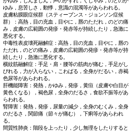
かゆみ，じんましん，声のかすれ，くしゃみ，のどのか
ゆみ，息苦しさ，動悸，意識の混濁等があらわれる。
皮膚粘膜眼症候群（スティーブンス・ジョンソン症候
群）：高熱，目の充血，目やに，唇のただれ，のどの痛
み，皮膚の広範囲の発疹・発赤等が持続したり，急激に
悪化する。
中毒性表皮壊死融解症：高熱，目の充血，目やに，唇の
ただれ，のどの痛み，皮膚の広範囲の発疹・発赤等が持
続したり，急激に悪化する。
横紋筋融解症：手足・肩・腰等の筋肉が痛む，手足がし
びれる，力が入らない，こわばる，全身がだるい，赤褐
色尿等があらわれる。
肝機能障害：発熱，かゆみ，発疹，黄疸（皮膚や白目が
黄色くなる），褐色尿，全身のだるさ，食欲不振等があ
らわれる。
腎障害：発熱，発疹，尿量の減少，全身のむくみ，全身
のだるさ，関節痛（節々が痛む），下痢等があらわれ
る。
間質性肺炎：階段を上ったり，少し無理をしたりすると