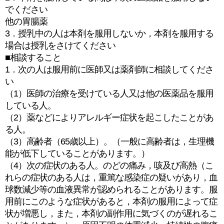
でください
他の胃腸薬
3．授乳中の人は本剤を服用しないか，本剤を服用する
場合は授乳をさけてください
■相談すること
1．次の人は服用前に医師又は薬剤師に相談してくださ
い
（1）医師の治療を受けている人又は他の医薬品を服用
している人。
（2）薬などによりアレルギー症状を起こしたことがあ
る人。
（3）高齢者（65歳以上）。（一般に高齢者は，生理機
能が低下していることがあります。）
（4）次の症状のある人。のどの痛み，咳及び高熱（こ
れらの症状のある人は，重篤な感染症の疑いがあり，血
球数減少等の血液異常が認められることがあります。服
用前にこのような症状があると，本剤の服用によって症
状が増悪し，また，本剤の副作用に気づくのが遅れるこ