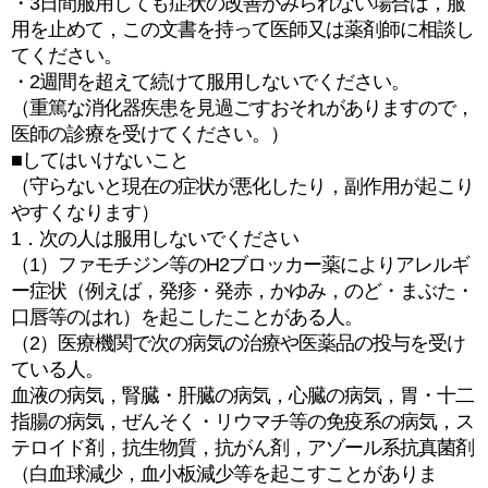
・3日間服用しても症状の改善がみられない場合は，服
用を止めて，この文書を持って医師又は薬剤師に相談し
てください。
・2週間を超えて続けて服用しないでください。
（重篤な消化器疾患を見過ごすおそれがありますので，
医師の診療を受けてください。）
■してはいけないこと
（守らないと現在の症状が悪化したり，副作用が起こり
やすくなります）
1．次の人は服用しないでください
（1）ファモチジン等のH2ブロッカー薬によりアレルギ
ー症状（例えば，発疹・発赤，かゆみ，のど・まぶた・
口唇等のはれ）を起こしたことがある人。
（2）医療機関で次の病気の治療や医薬品の投与を受け
ている人。
血液の病気，腎臓・肝臓の病気，心臓の病気，胃・十二
指腸の病気，ぜんそく・リウマチ等の免疫系の病気，ス
テロイド剤，抗生物質，抗がん剤，アゾール系抗真菌剤
（白血球減少，血小板減少等を起こすことがありま