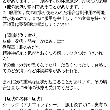
とがあります。），原因不明の体重減少，持続性の腹痛
（他の病気が原因であることがあります。）
2．服用後，次の症状があらわれた場合は副作用の可能
性があるので，直ちに服用を中止し，この文書を持って
医師又は薬剤師に相談してください
［関係部位：症状］
皮膚：発疹・発赤，かゆみ，はれ
循環器：脈のみだれ
精神神経系：気がとおくなる感じ，ひきつけ（けいれ
ん）
その他：気分が悪くなったり，だるくなったり，発熱し
てのどが痛いなど体調異常があらわれる。
まれに次の重篤な症状が起こることがあります。その場
合は直ちに医師の診療を受けてください。
［症状の名称：症状］
ショック（アナフィラキシー）：服用後すぐに，皮膚の