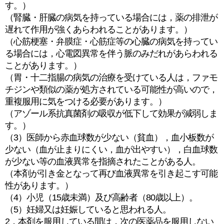
す。）
（腎臓・肝臓の病気を持っている場合には，薬の排泄が
遅れて作用が強くあらわれることがあります。）
（心筋梗塞・弁膜症・心筋症等の心臓の病気を持ってい
る場合には，心電図異常を伴う脈のみだれがあらわれる
ことがあります。）
（胃・十二指腸の病気の治療を受けている人は，ファモ
チジンや類似の薬が処方されている可能性が高いので，
重複服用に気をつける必要があります。）
（アゾール系抗真菌剤の吸収が低下して効果が減弱しま
す。）
（3）医師から赤血球数が少ない（貧血），血小板数が
少ない（血が止まりにくい，血が出やすい），白血球数
が少ない等の血液異常を指摘されたことがある人。
（本剤が引き金となって再び血液異常を引き起こす可能
性があります。）
（4）小児（15歳未満）及び高齢者（80歳以上）。
（5）妊婦又は妊娠していると思われる人。
2．本剤を服用している間は，次の医薬品を服用しない