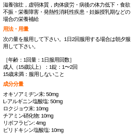
滋養強壮，虚弱体質，肉体疲労・病後の体力低下・食欲
不振・栄養障害・発熱性消耗性疾患・妊娠授乳期などの
場合の栄養補給
用法・用量
次の量を服用して下さい。1日2回服用する場合は朝夕服
用して下さい。
［年齢：1回量：1日服用回数］
成人（15歳以上）：1錠：1〜2回
15歳未満：服用しないこと
成分分量
オキソアミヂン末: 50mg
L-アルギニン塩酸塩: 50mg
ロクジョウ末: 10mg
チアミン硝化物: 10mg
リボフラビン: 4mg
ピリドキシン塩酸塩: 10mg