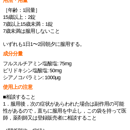
用法・用量
［年齢：1回量］
15歳以上：2錠
7歳以上15歳未満：1錠
7歳未満は服用しないこと
いずれも1日1〜2回朝夕に服用する。
成分分量
フルスルチアミン塩酸塩: 75mg
ピリドキシン塩酸塩: 50mg
シアノコバラミン: 1000μg
使用上の注意
■相談すること
1．服用後，次の症状があらわれた場合は副作用の可能
性があるので，直ちに服用を中止し，この袋を持って医
師，薬剤師又は登録販売者に相談すること