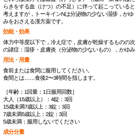
らきをする血（けつ）の不足）に伴って起こっていると
考えますが，トーキインNは分泌物の少ない湿疹，かゆ
みをおさえる漢方薬です。
効能・効果
体力中等度以下で，冷え症で，皮膚が乾燥するものの次
の諸症：湿疹・皮膚炎（分泌物の少ないもの），かゆみ
用法・用量
食前または食間に服用してください。
食間とは……食後2〜3時間を指します。
［年齢：1回量：1日服用回数］
大人（15歳以上）：4錠：3回
15歳未満7歳以上：3錠：3回
7歳未満5歳以上：2錠：3回
5歳未満：服用しないでください
成分分量