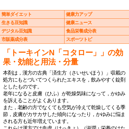
簡単ダイエット
健康力アップ
生きる豆知識
健康ニュース
デジタル豆知識
食品栄養成分表
市販薬成分表
スポーツトピ
「トーキインN「コタロー」」の効
果・効能と用法・分量
本剤は，漢方の古典「済生方（さいせいほう）」収載の
処方にもとづいてつくられたエキスを，飲みやすく錠剤
としたものです。
老年になると皮膚（ひふ）が乾燥気味になって，かゆみ
を訴えることがよくあります。
また，老齢の方でなくても空気が冷えて乾燥してくる季
節，皮膚がカサカサした傾向になったり，かゆみに悩ま
される方も近年増えています。
これらは漢方では血虚（けっきょ）（滋潤・栄養のはた