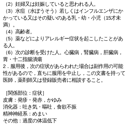
（2）妊婦又は妊娠していると思われる人。
（3）水痘（水ぼうそう）若しくはインフルエンザにか
かっている又はその疑いのある乳・幼・小児（15才未
満）。
（4）高齢者。
（5）薬などによりアレルギー症状を起こしたことがあ
る人。
（6）次の診断を受けた人。心臓病，腎臓病，肝臓病，
胃・十二指腸潰瘍
2．服用後，次の症状があらわれた場合は副作用の可能
性があるので，直ちに服用を中止し，この文書を持って
医師，薬剤師又は登録販売者に相談すること。
［関係部位：症状］
皮膚：発疹・発赤，かゆみ
消化器：吐き気・嘔吐，食欲不振
精神神経系：めまい
その他：過度の体温低下