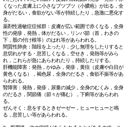
くなった皮膚上に小さなブツブツ（小膿疱）が出る，全
身がだるい，食欲がない等が持続したり，急激に悪化す
る。
薬剤性過敏症症候群：皮膚が広い範囲で赤くなる，全身
性の発疹，発熱，体がだるい，リンパ節（首，わきの
下，股の付け根等）のはれ等があらわれる。
間質性肺炎：階段を上ったり，少し無理をしたりすると
息切れがする・息苦しくなる，空せき，発熱等がみら
れ，これらが急にあらわれたり，持続したりする。
肝機能障害：発熱，かゆみ，発疹，黄疸（皮膚や白目が
黄色くなる），褐色尿，全身のだるさ，食欲不振等があ
らわれる。
腎障害：発熱，発疹，尿量の減少，全身のむくみ，全身
のだるさ，関節痛（節々が痛む），下痢等があらわれ
る。
ぜんそく：息をするときゼーゼー，ヒューヒューと鳴
る，息苦しい等があらわれる。