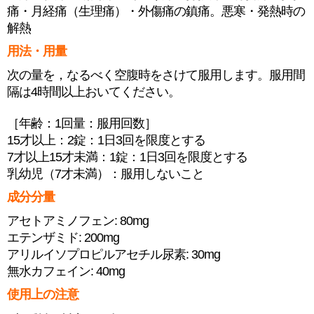
痛・月経痛（生理痛）・外傷痛の鎮痛。悪寒・発熱時の
解熱
用法・用量
次の量を，なるべく空腹時をさけて服用します。服用間
隔は4時間以上おいてください。
［年齢：1回量：服用回数］
15才以上：2錠：1日3回を限度とする
7才以上15才未満：1錠：1日3回を限度とする
乳幼児（7才未満）：服用しないこと
成分分量
アセトアミノフェン: 80mg
エテンザミド: 200mg
アリルイソプロピルアセチル尿素: 30mg
無水カフェイン: 40mg
使用上の注意