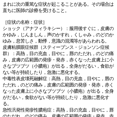
まれに次の重篤な症状が起こることがある。その場合は
直ちに医師の診療を受けること。
［症状の名称：症状］
ショック（アナフィラキシー）：服用後すぐに，皮膚の
かゆみ，じんましん，声のかすれ，くしゃみ，のどのか
ゆみ，息苦しさ，動悸，意識の混濁等があらわれる。
皮膚粘膜眼症候群（スティーブンス・ジョンソン症候
群）：高熱，目の充血，目やに，唇のただれ，のどの痛
み，皮膚の広範囲の発疹・発赤，赤くなった皮膚上に小
さなブツブツ（小膿疱）が出る，全身がだるい，食欲が
ない等が持続したり，急激に悪化する。
中毒性表皮壊死融解症：高熱，目の充血，目やに，唇の
ただれ，のどの痛み，皮膚の広範囲の発疹・発赤，赤く
なった皮膚上に小さなブツブツ（小膿疱）が出る，全身
がだるい，食欲がない等が持続したり，急激に悪化す
る。
急性汎発性発疹性膿疱症：高熱，目の充血，目やに，唇
のただれ，のどの痛み，皮膚の広範囲の発疹・発赤，赤