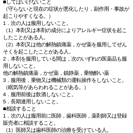
■してはいけないこと
（守らないと現在の症状が悪化したり，副作用・事故が
起こりやすくなる。）
1．次の人は服用しないこと。
（1）本剤又は本剤の成分によりアレルギー症状を起こ
したことがある人。
（2）本剤又は他の解熱鎮痛薬，かぜ薬を服用してぜん
そくを起こしたことがある人。
2．本剤を服用している間は，次のいずれの医薬品も服
用しないこと。
他の解熱鎮痛薬，かぜ薬，鎮静薬，乗物酔い薬
3．服用後，乗物又は機械類の運転操作をしないこと。
（眠気等があらわれることがある。）
4．服用前後は飲酒しないこと。
5．長期連用しないこと。
■相談すること
1．次の人は服用前に医師，歯科医師，薬剤師又は登録
販売者に相談すること。
（1）医師又は歯科医師の治療を受けている人。