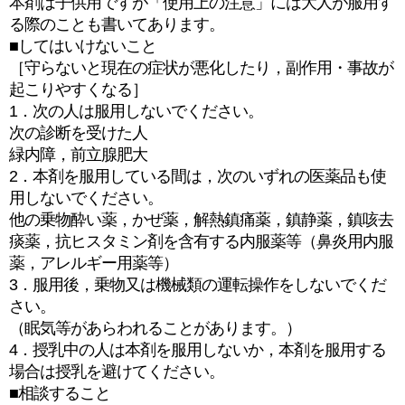
本剤は子供用ですが「使用上の注意」には大人が服用す
る際のことも書いてあります。
■してはいけないこと
［守らないと現在の症状が悪化したり，副作用・事故が
起こりやすくなる］
1．次の人は服用しないでください。
次の診断を受けた人
緑内障，前立腺肥大
2．本剤を服用している間は，次のいずれの医薬品も使
用しないでください。
他の乗物酔い薬，かぜ薬，解熱鎮痛薬，鎮静薬，鎮咳去
痰薬，抗ヒスタミン剤を含有する内服薬等（鼻炎用内服
薬，アレルギー用薬等）
3．服用後，乗物又は機械類の運転操作をしないでくだ
さい。
（眠気等があらわれることがあります。）
4．授乳中の人は本剤を服用しないか，本剤を服用する
場合は授乳を避けてください。
■相談すること