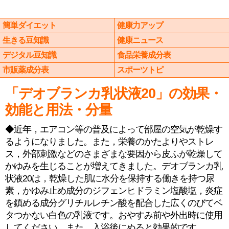
簡単ダイエット
健康力アップ
生きる豆知識
健康ニュース
デジタル豆知識
食品栄養成分表
市販薬成分表
スポーツトピ
「デオブランカ乳状液20」の効果・
効能と用法・分量
◆近年，エアコン等の普及によって部屋の空気が乾燥す
るようになりました。また，栄養のかたよりやストレ
ス，外部刺激などのさまざまな要因から皮ふが乾燥して
かゆみを生じることが増えてきました。デオブランカ乳
状液20は，乾燥した肌に水分を保持する働きを持つ尿
素，かゆみ止め成分のジフェンヒドラミン塩酸塩，炎症
を鎮める成分グリチルレチン酸を配合した広くのびてベ
タつかない白色の乳液です。おやすみ前や外出時に使用
してください。また，入浴後にぬると効果的です。