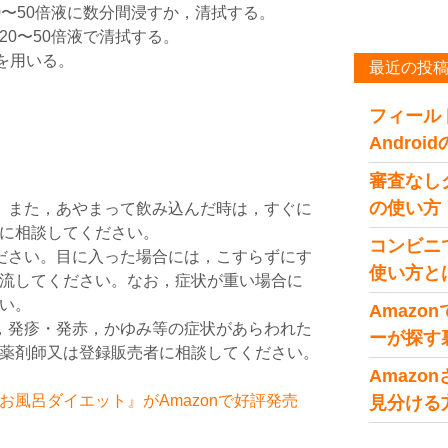
0〜50倍液に数分間浸すか，清拭する。
0〜50倍液で清拭する。
を用いる。
最近の投
フィール
Andro
審査なし
の使い方
。また，あやまって飲み込んだ時は，すぐに
に相談してください。
コンビニ
ださい。目に入った場合には，こすらずにす
使い方と
流してください。なお，症状が重い場合に
い。
Amaz
，発疹・発赤，かゆみ等の症状があらわれた
ーが探す
薬剤師又は登録販売者に相談してください。
Amaz
風呂ダイエット』がAmazonで好評発売
見分ける