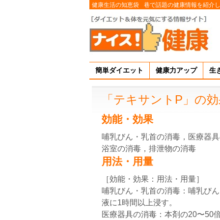
健康生活の知恵袋
巷で話題の健康情報を紹介
簡単ダイエット
健康力アップ
生
「テキサントP」の効
効能・効果
哺乳びん・乳首の消毒，医療器具
浴室の消毒，排泄物の消毒
用法・用量
［効能・効果：用法・用量］
哺乳びん・乳首の消毒：哺乳びん
液に1時間以上浸す。
医療器具の消毒：本剤の20〜5