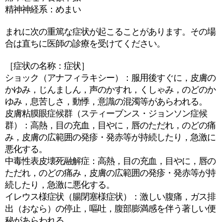
精神神経系：めまい
まれに次の重篤な症状が起こることがあります。その場
合は直ちに医師の診療を受けてください。
［症状の名称：症状］
ショック（アナフィラキシー）：服用後すぐに，皮膚の
かゆみ，じんましん，声のかすれ，くしゃみ，のどのか
ゆみ，息苦しさ，動悸，意識の混濁等があらわれる。
皮膚粘膜眼症候群（スティーブンス・ジョンソン症候
群）：高熱，目の充血，目やに，唇のただれ，のどの痛
み，皮膚の広範囲の発疹・発赤等が持続したり，急激に
悪化する。
中毒性表皮壊死融解症：高熱，目の充血，目やに，唇の
ただれ，のどの痛み，皮膚の広範囲の発疹・発赤等が持
続したり，急激に悪化する。
イレウス様症状（腸閉塞様症状）：激しい腹痛，ガス排
出（おなら）の停止，嘔吐，腹部膨満感を伴う著しい便
秘があらわれる。