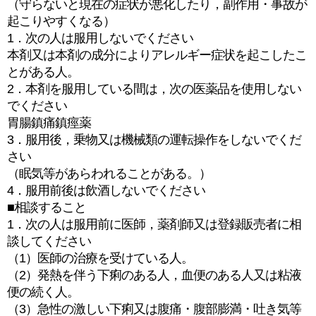
（守らないと現在の症状が悪化したり，副作用・事故が
起こりやすくなる）
1．次の人は服用しないでください
本剤又は本剤の成分によりアレルギー症状を起こしたこ
とがある人。
2．本剤を服用している間は，次の医薬品を使用しない
でください
胃腸鎮痛鎮痙薬
3．服用後，乗物又は機械類の運転操作をしないでくだ
さい
（眠気等があらわれることがある。）
4．服用前後は飲酒しないでください
■相談すること
1．次の人は服用前に医師，薬剤師又は登録販売者に相
談してください
（1）医師の治療を受けている人。
（2）発熱を伴う下痢のある人，血便のある人又は粘液
便の続く人。
（3）急性の激しい下痢又は腹痛・腹部膨満・吐き気等