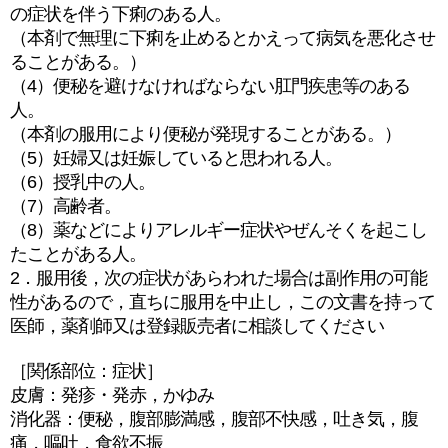
の症状を伴う下痢のある人。
（本剤で無理に下痢を止めるとかえって病気を悪化させ
ることがある。）
（4）便秘を避けなければならない肛門疾患等のある
人。
（本剤の服用により便秘が発現することがある。）
（5）妊婦又は妊娠していると思われる人。
（6）授乳中の人。
（7）高齢者。
（8）薬などによりアレルギー症状やぜんそくを起こし
たことがある人。
2．服用後，次の症状があらわれた場合は副作用の可能
性があるので，直ちに服用を中止し，この文書を持って
医師，薬剤師又は登録販売者に相談してください
［関係部位：症状］
皮膚：発疹・発赤，かゆみ
消化器：便秘，腹部膨満感，腹部不快感，吐き気，腹
痛，嘔吐，食欲不振