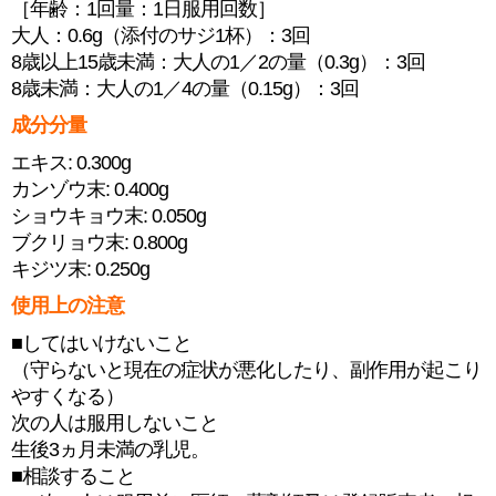
［年齢：1回量：1日服用回数］
大人：0.6g（添付のサジ1杯）：3回
8歳以上15歳未満：大人の1／2の量（0.3g）：3回
8歳未満：大人の1／4の量（0.15g）：3回
成分分量
エキス: 0.300g
カンゾウ末: 0.400g
ショウキョウ末: 0.050g
ブクリョウ末: 0.800g
キジツ末: 0.250g
使用上の注意
■してはいけないこと
（守らないと現在の症状が悪化したり、副作用が起こり
やすくなる）
次の人は服用しないこと
生後3ヵ月未満の乳児。
■相談すること