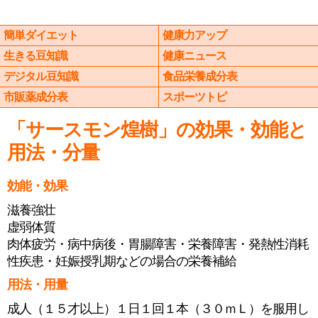
簡単ダイエット
健康力アップ
生きる豆知識
健康ニュース
デジタル豆知識
食品栄養成分表
市販薬成分表
スポーツトピ
「サースモン煌樹」の効果・効能と
用法・分量
効能・効果
滋養強壮
虚弱体質
肉体疲労・病中病後・胃腸障害・栄養障害・発熱性消耗
性疾患・妊娠授乳期などの場合の栄養補給
用法・用量
成人（１５才以上）１日１回１本（３０ｍＬ）を服用し